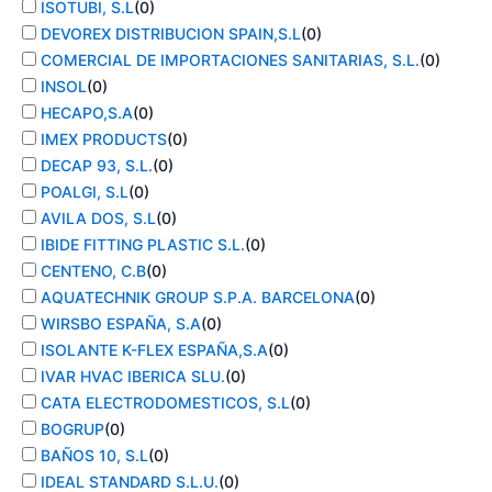
ISOTUBI, S.L
(
0
)
DEVOREX DISTRIBUCION SPAIN,S.L
(
0
)
COMERCIAL DE IMPORTACIONES SANITARIAS, S.L.
(
0
)
INSOL
(
0
)
HECAPO,S.A
(
0
)
IMEX PRODUCTS
(
0
)
DECAP 93, S.L.
(
0
)
POALGI, S.L
(
0
)
AVILA DOS, S.L
(
0
)
IBIDE FITTING PLASTIC S.L.
(
0
)
CENTENO, C.B
(
0
)
AQUATECHNIK GROUP S.P.A. BARCELONA
(
0
)
WIRSBO ESPAÑA, S.A
(
0
)
ISOLANTE K-FLEX ESPAÑA,S.A
(
0
)
IVAR HVAC IBERICA SLU.
(
0
)
CATA ELECTRODOMESTICOS, S.L
(
0
)
BOGRUP
(
0
)
BAÑOS 10, S.L
(
0
)
IDEAL STANDARD S.L.U.
(
0
)