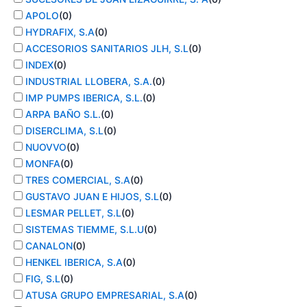
APOLO
(
0
)
HYDRAFIX, S.A
(
0
)
ACCESORIOS SANITARIOS JLH, S.L
(
0
)
INDEX
(
0
)
INDUSTRIAL LLOBERA, S.A.
(
0
)
IMP PUMPS IBERICA, S.L.
(
0
)
ARPA BAÑO S.L.
(
0
)
DISERCLIMA, S.L
(
0
)
NUOVVO
(
0
)
MONFA
(
0
)
TRES COMERCIAL, S.A
(
0
)
GUSTAVO JUAN E HIJOS, S.L
(
0
)
LESMAR PELLET, S.L
(
0
)
SISTEMAS TIEMME, S.L.U
(
0
)
CANALON
(
0
)
HENKEL IBERICA, S.A
(
0
)
FIG, S.L
(
0
)
ATUSA GRUPO EMPRESARIAL, S.A
(
0
)