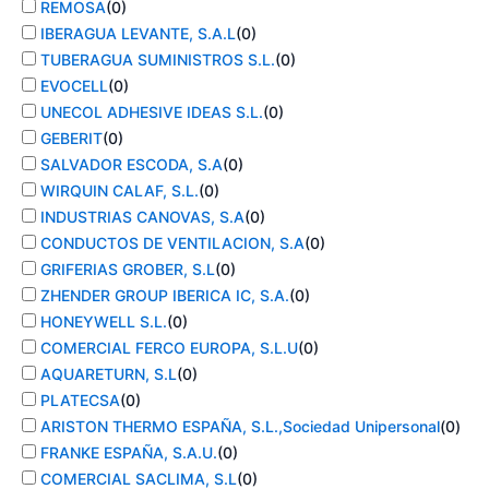
REMOSA
(
0
)
IBERAGUA LEVANTE, S.A.L
(
0
)
TUBERAGUA SUMINISTROS S.L.
(
0
)
EVOCELL
(
0
)
UNECOL ADHESIVE IDEAS S.L.
(
0
)
GEBERIT
(
0
)
SALVADOR ESCODA, S.A
(
0
)
WIRQUIN CALAF, S.L.
(
0
)
INDUSTRIAS CANOVAS, S.A
(
0
)
CONDUCTOS DE VENTILACION, S.A
(
0
)
GRIFERIAS GROBER, S.L
(
0
)
ZHENDER GROUP IBERICA IC, S.A.
(
0
)
HONEYWELL S.L.
(
0
)
COMERCIAL FERCO EUROPA, S.L.U
(
0
)
AQUARETURN, S.L
(
0
)
PLATECSA
(
0
)
ARISTON THERMO ESPAÑA, S.L.,Sociedad Unipersonal
(
0
)
FRANKE ESPAÑA, S.A.U.
(
0
)
COMERCIAL SACLIMA, S.L
(
0
)