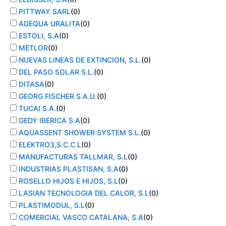
PITTWAY SARL
(
0
)
ADEQUA URALITA
(
0
)
ESTOLI, S.A
(
0
)
METLOR
(
0
)
NUEVAS LINEAS DE EXTINCION, S.L.
(
0
)
DEL PASO SOLAR S.L.
(
0
)
DITASA
(
0
)
GEORG FISCHER S.A.U.
(
0
)
TUCAI S.A.
(
0
)
GEDY IBERICA S.A
(
0
)
AQUASSENT SHOWER SYSTEM S.L.
(
0
)
ELEKTRO3,S.C.C.L
(
0
)
MANUFACTURAS TALLMAR, S.L
(
0
)
INDUSTRIAS PLASTISAN, S.A
(
0
)
ROSELLO HIJOS E HIJOS, S.L
(
0
)
LASIAN TECNOLOGIA DEL CALOR, S.L
(
0
)
PLASTIMODUL, S.L
(
0
)
COMERCIAL VASCO CATALANA, S.A
(
0
)