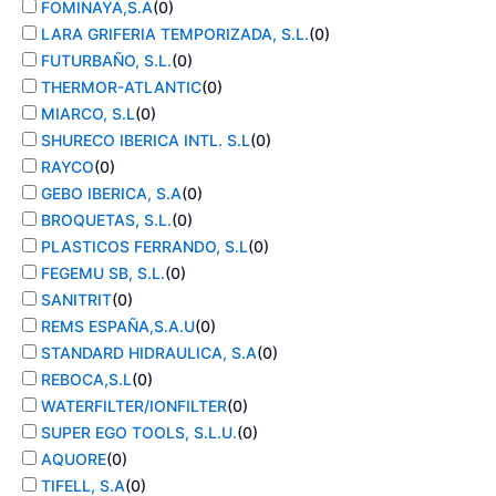
FOMINAYA,S.A
(
0
)
LARA GRIFERIA TEMPORIZADA, S.L.
(
0
)
FUTURBAÑO, S.L.
(
0
)
THERMOR-ATLANTIC
(
0
)
MIARCO, S.L
(
0
)
SHURECO IBERICA INTL. S.L
(
0
)
RAYCO
(
0
)
GEBO IBERICA, S.A
(
0
)
BROQUETAS, S.L.
(
0
)
PLASTICOS FERRANDO, S.L
(
0
)
FEGEMU SB, S.L.
(
0
)
SANITRIT
(
0
)
REMS ESPAÑA,S.A.U
(
0
)
STANDARD HIDRAULICA, S.A
(
0
)
REBOCA,S.L
(
0
)
WATERFILTER/IONFILTER
(
0
)
SUPER EGO TOOLS, S.L.U.
(
0
)
AQUORE
(
0
)
TIFELL, S.A
(
0
)