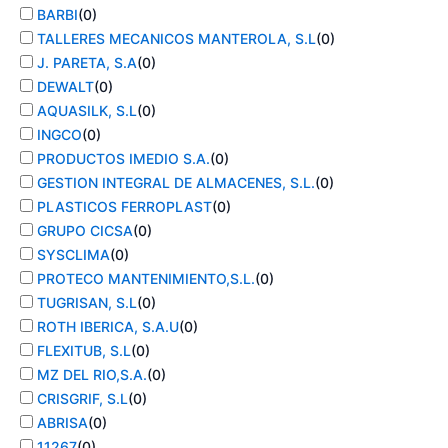
BARBI
(
0
)
TALLERES MECANICOS MANTEROLA, S.L
(
0
)
J. PARETA, S.A
(
0
)
DEWALT
(
0
)
AQUASILK, S.L
(
0
)
INGCO
(
0
)
PRODUCTOS IMEDIO S.A.
(
0
)
GESTION INTEGRAL DE ALMACENES, S.L.
(
0
)
PLASTICOS FERROPLAST
(
0
)
GRUPO CICSA
(
0
)
SYSCLIMA
(
0
)
PROTECO MANTENIMIENTO,S.L.
(
0
)
TUGRISAN, S.L
(
0
)
ROTH IBERICA, S.A.U
(
0
)
FLEXITUB, S.L
(
0
)
MZ DEL RIO,S.A.
(
0
)
CRISGRIF, S.L
(
0
)
ABRISA
(
0
)
11267
(
0
)