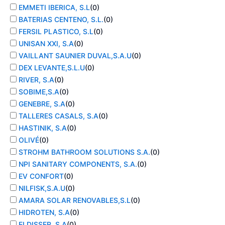
EMMETI IBERICA, S.L
(
0
)
BATERIAS CENTENO, S.L.
(
0
)
FERSIL PLASTICO, S.L
(
0
)
UNISAN XXI, S.A
(
0
)
VAILLANT SAUNIER DUVAL,S.A.U
(
0
)
DEX LEVANTE,S.L.U
(
0
)
RIVER, S.A
(
0
)
SOBIME,S.A
(
0
)
GENEBRE, S.A
(
0
)
TALLERES CASALS, S.A
(
0
)
HASTINIK, S.A
(
0
)
OLIVÉ
(
0
)
STROHM BATHROOM SOLUTIONS S.A.
(
0
)
NPI SANITARY COMPONENTS, S.A.
(
0
)
EV CONFORT
(
0
)
NILFISK,S.A.U
(
0
)
AMARA SOLAR RENOVABLES,S.L
(
0
)
HIDROTEN, S.A
(
0
)
ELDISSER, S.A
(
0
)