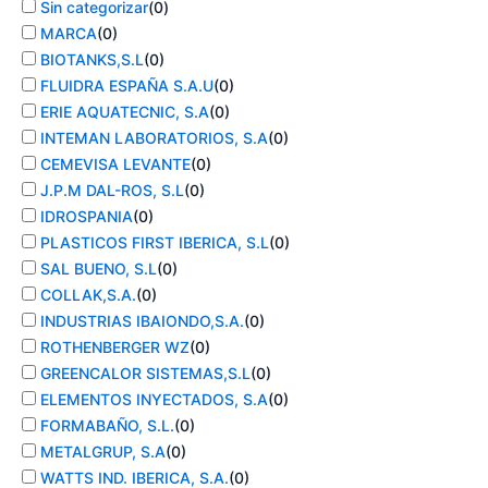
Sin categorizar
(
0
)
MARCA
(
0
)
BIOTANKS,S.L
(
0
)
FLUIDRA ESPAÑA S.A.U
(
0
)
ERIE AQUATECNIC, S.A
(
0
)
INTEMAN LABORATORIOS, S.A
(
0
)
CEMEVISA LEVANTE
(
0
)
J.P.M DAL-ROS, S.L
(
0
)
IDROSPANIA
(
0
)
PLASTICOS FIRST IBERICA, S.L
(
0
)
SAL BUENO, S.L
(
0
)
COLLAK,S.A.
(
0
)
INDUSTRIAS IBAIONDO,S.A.
(
0
)
ROTHENBERGER WZ
(
0
)
GREENCALOR SISTEMAS,S.L
(
0
)
ELEMENTOS INYECTADOS, S.A
(
0
)
FORMABAÑO, S.L.
(
0
)
METALGRUP, S.A
(
0
)
WATTS IND. IBERICA, S.A.
(
0
)