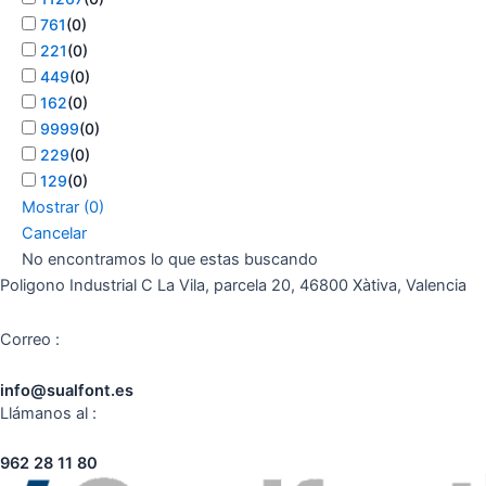
761
(
0
)
221
(
0
)
449
(
0
)
162
(
0
)
9999
(
0
)
229
(
0
)
129
(
0
)
Mostrar
(
0
)
Cancelar
No encontramos lo que estas buscando
Poligono Industrial C La Vila, parcela 20, 46800 Xàtiva, Valencia
Correo :
info@sualfont.es
Llámanos al :
962 28 11 80