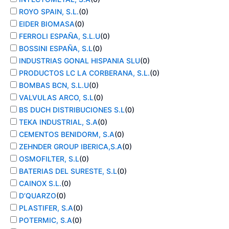
ROYO SPAIN, S.L.
(
0
)
EIDER BIOMASA
(
0
)
FERROLI ESPAÑA, S.L.U
(
0
)
BOSSINI ESPAÑA, S.L
(
0
)
INDUSTRIAS GONAL HISPANIA SLU
(
0
)
PRODUCTOS LC LA CORBERANA, S.L.
(
0
)
BOMBAS BCN, S.L.U
(
0
)
VALVULAS ARCO, S.L
(
0
)
BS DUCH DISTRIBUCIONES S.L
(
0
)
TEKA INDUSTRIAL, S.A
(
0
)
CEMENTOS BENIDORM, S.A
(
0
)
ZEHNDER GROUP IBERICA,S.A
(
0
)
OSMOFILTER, S.L
(
0
)
BATERIAS DEL SURESTE, S.L
(
0
)
CAINOX S.L.
(
0
)
D’QUARZO
(
0
)
PLASTIFER, S.A
(
0
)
POTERMIC, S.A
(
0
)