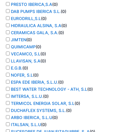
PRESTO IBERICA,S.A
(
0
)
DAB PUMPS IBERICA S.L.
(
0
)
EURODRILL,S.L
(
0
)
HIDRAULICA ALSINA, S.A
(
0
)
CERAMICAS GALA, S.A.
(
0
)
JIMTEN
(
0
)
QUIMICAMP
(
0
)
VECAMCO, S.L
(
0
)
LLAVISAN, S.A
(
0
)
E.G.B.
(
0
)
NOFER, S.L
(
0
)
ESPA EDE IBERIA, S.L.U.
(
0
)
BEST WATER TECHNOLOGY - ATH, S.L
(
0
)
IMTERSA, S.L.U.
(
0
)
TERMICOL ENERGIA SOLAR, S.L
(
0
)
DUCHAFLEX SYSTEMS, S.L.
(
0
)
ARBO IBERICA, S.L.U
(
0
)
ITALSAN, S.L.U
(
0
)
SUCESORES DE JUAN EIZAGUIRRE, S. A
(
0
)