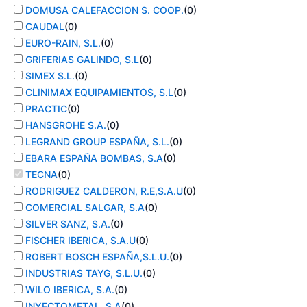
DOMUSA CALEFACCION S. COOP.
(
0
)
CAUDAL
(
0
)
EURO-RAIN, S.L.
(
0
)
GRIFERIAS GALINDO, S.L
(
0
)
SIMEX S.L.
(
0
)
CLINIMAX EQUIPAMIENTOS, S.L
(
0
)
PRACTIC
(
0
)
HANSGROHE S.A.
(
0
)
LEGRAND GROUP ESPAÑA, S.L.
(
0
)
EBARA ESPAÑA BOMBAS, S.A
(
0
)
TECNA
(
0
)
RODRIGUEZ CALDERON, R.E,S.A.U
(
0
)
COMERCIAL SALGAR, S.A
(
0
)
SILVER SANZ, S.A.
(
0
)
FISCHER IBERICA, S.A.U
(
0
)
ROBERT BOSCH ESPAÑA,S.L.U.
(
0
)
INDUSTRIAS TAYG, S.L.U.
(
0
)
WILO IBERICA, S.A.
(
0
)
INYECTOMETAL, S.A
(
0
)