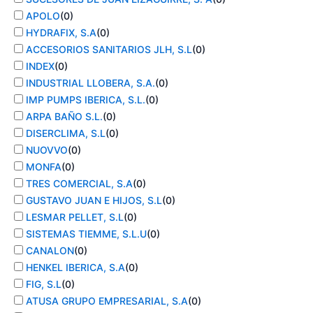
APOLO
(
0
)
HYDRAFIX, S.A
(
0
)
ACCESORIOS SANITARIOS JLH, S.L
(
0
)
INDEX
(
0
)
INDUSTRIAL LLOBERA, S.A.
(
0
)
IMP PUMPS IBERICA, S.L.
(
0
)
ARPA BAÑO S.L.
(
0
)
DISERCLIMA, S.L
(
0
)
NUOVVO
(
0
)
MONFA
(
0
)
TRES COMERCIAL, S.A
(
0
)
GUSTAVO JUAN E HIJOS, S.L
(
0
)
LESMAR PELLET, S.L
(
0
)
SISTEMAS TIEMME, S.L.U
(
0
)
CANALON
(
0
)
HENKEL IBERICA, S.A
(
0
)
FIG, S.L
(
0
)
ATUSA GRUPO EMPRESARIAL, S.A
(
0
)