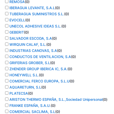
REMOSA
(
0
)
IBERAGUA LEVANTE, S.A.L
(
0
)
TUBERAGUA SUMINISTROS S.L.
(
0
)
EVOCELL
(
0
)
UNECOL ADHESIVE IDEAS S.L.
(
0
)
GEBERIT
(
0
)
SALVADOR ESCODA, S.A
(
0
)
WIRQUIN CALAF, S.L.
(
0
)
INDUSTRIAS CANOVAS, S.A
(
0
)
CONDUCTOS DE VENTILACION, S.A
(
0
)
GRIFERIAS GROBER, S.L
(
0
)
ZHENDER GROUP IBERICA IC, S.A.
(
0
)
HONEYWELL S.L.
(
0
)
COMERCIAL FERCO EUROPA, S.L.U
(
0
)
AQUARETURN, S.L
(
0
)
PLATECSA
(
0
)
ARISTON THERMO ESPAÑA, S.L.,Sociedad Unipersonal
(
0
)
FRANKE ESPAÑA, S.A.U.
(
0
)
COMERCIAL SACLIMA, S.L
(
0
)