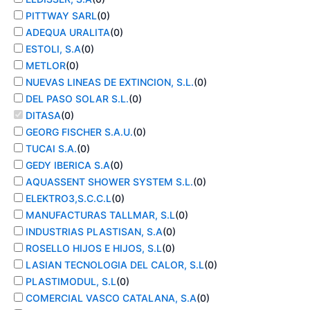
PITTWAY SARL
(
0
)
ADEQUA URALITA
(
0
)
ESTOLI, S.A
(
0
)
METLOR
(
0
)
NUEVAS LINEAS DE EXTINCION, S.L.
(
0
)
DEL PASO SOLAR S.L.
(
0
)
DITASA
(
0
)
GEORG FISCHER S.A.U.
(
0
)
TUCAI S.A.
(
0
)
GEDY IBERICA S.A
(
0
)
AQUASSENT SHOWER SYSTEM S.L.
(
0
)
ELEKTRO3,S.C.C.L
(
0
)
MANUFACTURAS TALLMAR, S.L
(
0
)
INDUSTRIAS PLASTISAN, S.A
(
0
)
ROSELLO HIJOS E HIJOS, S.L
(
0
)
LASIAN TECNOLOGIA DEL CALOR, S.L
(
0
)
PLASTIMODUL, S.L
(
0
)
COMERCIAL VASCO CATALANA, S.A
(
0
)