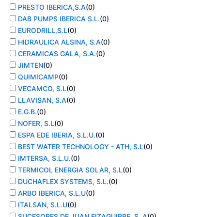
PRESTO IBERICA,S.A
(
0
)
DAB PUMPS IBERICA S.L.
(
0
)
EURODRILL,S.L
(
0
)
HIDRAULICA ALSINA, S.A
(
0
)
CERAMICAS GALA, S.A.
(
0
)
JIMTEN
(
0
)
QUIMICAMP
(
0
)
VECAMCO, S.L
(
0
)
LLAVISAN, S.A
(
0
)
E.G.B.
(
0
)
NOFER, S.L
(
0
)
ESPA EDE IBERIA, S.L.U.
(
0
)
BEST WATER TECHNOLOGY - ATH, S.L
(
0
)
IMTERSA, S.L.U.
(
0
)
TERMICOL ENERGIA SOLAR, S.L
(
0
)
DUCHAFLEX SYSTEMS, S.L.
(
0
)
ARBO IBERICA, S.L.U
(
0
)
ITALSAN, S.L.U
(
0
)
SUCESORES DE JUAN EIZAGUIRRE, S. A
(
0
)