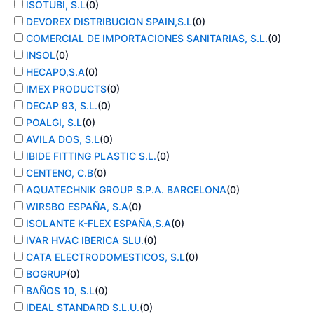
ISOTUBI, S.L
(
0
)
DEVOREX DISTRIBUCION SPAIN,S.L
(
0
)
COMERCIAL DE IMPORTACIONES SANITARIAS, S.L.
(
0
)
INSOL
(
0
)
HECAPO,S.A
(
0
)
IMEX PRODUCTS
(
0
)
DECAP 93, S.L.
(
0
)
POALGI, S.L
(
0
)
AVILA DOS, S.L
(
0
)
IBIDE FITTING PLASTIC S.L.
(
0
)
CENTENO, C.B
(
0
)
AQUATECHNIK GROUP S.P.A. BARCELONA
(
0
)
WIRSBO ESPAÑA, S.A
(
0
)
ISOLANTE K-FLEX ESPAÑA,S.A
(
0
)
IVAR HVAC IBERICA SLU.
(
0
)
CATA ELECTRODOMESTICOS, S.L
(
0
)
BOGRUP
(
0
)
BAÑOS 10, S.L
(
0
)
IDEAL STANDARD S.L.U.
(
0
)