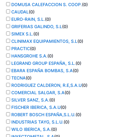
DOMUSA CALEFACCION S. COOP.
(
0
)
CAUDAL
(
0
)
EURO-RAIN, S.L.
(
0
)
GRIFERIAS GALINDO, S.L
(
0
)
SIMEX S.L.
(
0
)
CLINIMAX EQUIPAMIENTOS, S.L
(
0
)
PRACTIC
(
0
)
HANSGROHE S.A.
(
0
)
LEGRAND GROUP ESPAÑA, S.L.
(
0
)
EBARA ESPAÑA BOMBAS, S.A
(
0
)
TECNA
(
0
)
RODRIGUEZ CALDERON, R.E,S.A.U
(
0
)
COMERCIAL SALGAR, S.A
(
0
)
SILVER SANZ, S.A.
(
0
)
FISCHER IBERICA, S.A.U
(
0
)
ROBERT BOSCH ESPAÑA,S.L.U.
(
0
)
INDUSTRIAS TAYG, S.L.U.
(
0
)
WILO IBERICA, S.A.
(
0
)
INYECTOMETAL, S.A
(
0
)