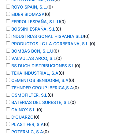
ROYO SPAIN, S.L.
(
0
)
EIDER BIOMASA
(
0
)
FERROLI ESPAÑA, S.L.U
(
0
)
BOSSINI ESPAÑA, S.L
(
0
)
INDUSTRIAS GONAL HISPANIA SLU
(
0
)
PRODUCTOS LC LA CORBERANA, S.L.
(
0
)
BOMBAS BCN, S.L.U
(
0
)
VALVULAS ARCO, S.L
(
0
)
BS DUCH DISTRIBUCIONES S.L
(
0
)
TEKA INDUSTRIAL, S.A
(
0
)
CEMENTOS BENIDORM, S.A
(
0
)
ZEHNDER GROUP IBERICA,S.A
(
0
)
OSMOFILTER, S.L
(
0
)
BATERIAS DEL SURESTE, S.L
(
0
)
CAINOX S.L.
(
0
)
D’QUARZO
(
0
)
PLASTIFER, S.A
(
0
)
POTERMIC, S.A
(
0
)