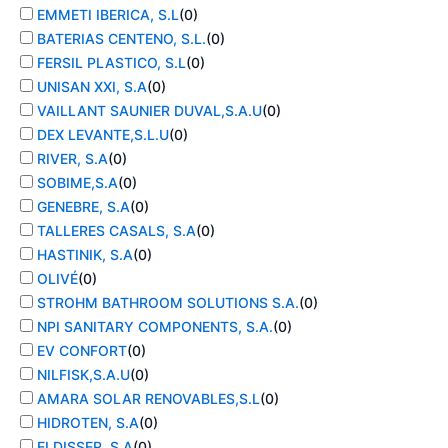
EMMETI IBERICA, S.L
(
0
)
BATERIAS CENTENO, S.L.
(
0
)
FERSIL PLASTICO, S.L
(
0
)
UNISAN XXI, S.A
(
0
)
VAILLANT SAUNIER DUVAL,S.A.U
(
0
)
DEX LEVANTE,S.L.U
(
0
)
RIVER, S.A
(
0
)
SOBIME,S.A
(
0
)
GENEBRE, S.A
(
0
)
TALLERES CASALS, S.A
(
0
)
HASTINIK, S.A
(
0
)
OLIVÉ
(
0
)
STROHM BATHROOM SOLUTIONS S.A.
(
0
)
NPI SANITARY COMPONENTS, S.A.
(
0
)
EV CONFORT
(
0
)
NILFISK,S.A.U
(
0
)
AMARA SOLAR RENOVABLES,S.L
(
0
)
HIDROTEN, S.A
(
0
)
ELDISSER, S.A
(
0
)