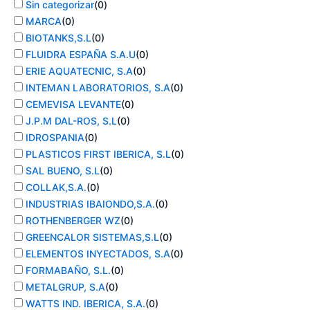
Sin categorizar
(
0
)
MARCA
(
0
)
BIOTANKS,S.L
(
0
)
FLUIDRA ESPAÑA S.A.U
(
0
)
ERIE AQUATECNIC, S.A
(
0
)
INTEMAN LABORATORIOS, S.A
(
0
)
CEMEVISA LEVANTE
(
0
)
J.P.M DAL-ROS, S.L
(
0
)
IDROSPANIA
(
0
)
PLASTICOS FIRST IBERICA, S.L
(
0
)
SAL BUENO, S.L
(
0
)
COLLAK,S.A.
(
0
)
INDUSTRIAS IBAIONDO,S.A.
(
0
)
ROTHENBERGER WZ
(
0
)
GREENCALOR SISTEMAS,S.L
(
0
)
ELEMENTOS INYECTADOS, S.A
(
0
)
FORMABAÑO, S.L.
(
0
)
METALGRUP, S.A
(
0
)
WATTS IND. IBERICA, S.A.
(
0
)