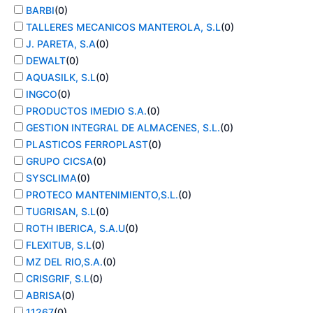
BARBI
(
0
)
TALLERES MECANICOS MANTEROLA, S.L
(
0
)
J. PARETA, S.A
(
0
)
DEWALT
(
0
)
AQUASILK, S.L
(
0
)
INGCO
(
0
)
PRODUCTOS IMEDIO S.A.
(
0
)
GESTION INTEGRAL DE ALMACENES, S.L.
(
0
)
PLASTICOS FERROPLAST
(
0
)
GRUPO CICSA
(
0
)
SYSCLIMA
(
0
)
PROTECO MANTENIMIENTO,S.L.
(
0
)
TUGRISAN, S.L
(
0
)
ROTH IBERICA, S.A.U
(
0
)
FLEXITUB, S.L
(
0
)
MZ DEL RIO,S.A.
(
0
)
CRISGRIF, S.L
(
0
)
ABRISA
(
0
)
11267
(
0
)