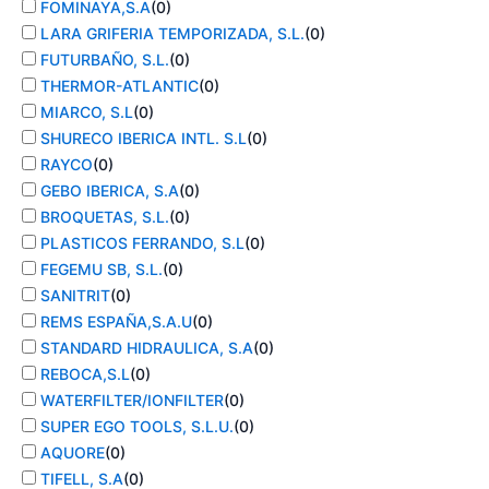
FOMINAYA,S.A
(
0
)
LARA GRIFERIA TEMPORIZADA, S.L.
(
0
)
FUTURBAÑO, S.L.
(
0
)
THERMOR-ATLANTIC
(
0
)
MIARCO, S.L
(
0
)
SHURECO IBERICA INTL. S.L
(
0
)
RAYCO
(
0
)
GEBO IBERICA, S.A
(
0
)
BROQUETAS, S.L.
(
0
)
PLASTICOS FERRANDO, S.L
(
0
)
FEGEMU SB, S.L.
(
0
)
SANITRIT
(
0
)
REMS ESPAÑA,S.A.U
(
0
)
STANDARD HIDRAULICA, S.A
(
0
)
REBOCA,S.L
(
0
)
WATERFILTER/IONFILTER
(
0
)
SUPER EGO TOOLS, S.L.U.
(
0
)
AQUORE
(
0
)
TIFELL, S.A
(
0
)