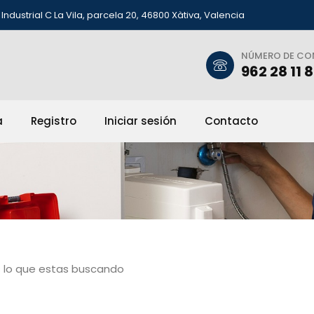
Industrial C La Vila, parcela 20, 46800 Xàtiva, Valencia
NÚMERO DE C
962 28 11 
a
Registro
Iniciar sesión
Contacto
 lo que estas buscando