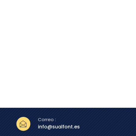
Correo :
info@sualfont.es