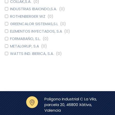
COLLAK,S.A.
(
0
)
INDUSTRIAS IBAIONDO,S.A.
(
0
)
ROTHENBERGER WZ
(
0
)
GREENCALOR SISTEMAS,S.L
(
0
)
ELEMENTOS INYECTADOS, S.A
(
0
)
FORMABAÑO, S.L.
(
0
)
METALGRUP, S.A
(
0
)
WATTS IND. IBERICA, S.A.
(
0
)
DOMUSA CALEFACCION S.
(
0
)
COOP.
CAUDAL
(
0
)
EURO-RAIN, S.L.
(
0
)
GRIFERIAS GALINDO, S.L
(
0
)
SIMEX S.L.
(
0
)
Poligono Industrial C La Vila,
CLINIMAX EQUIPAMIENTOS,
(
0
)
parcela 20, 46800 Xàtiva,
S.L
Valencia