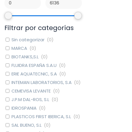
Filtrar por categorías
Sin categorizar
(
0
)
MARCA
(
0
)
BIOTANKS,S.L
(
0
)
FLUIDRA ESPAÑA S.A.U
(
0
)
ERIE AQUATECNIC, S.A
(
0
)
INTEMAN LABORATORIOS, S.A
(
0
)
CEMEVISA LEVANTE
(
0
)
J.P.M DAL-ROS, S.L
(
0
)
IDROSPANIA
(
0
)
PLASTICOS FIRST IBERICA, S.L
(
0
)
SAL BUENO, S.L
(
0
)