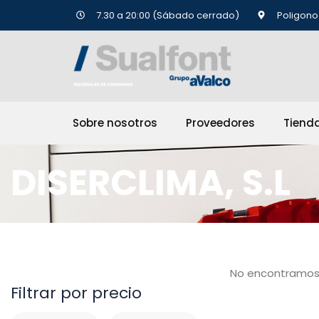
Ir
7.30 a 20:00 (Sábado cerrado)
Poligono 
al
contenido
Sobre nosotros
Proveedores
Tiend
DISERCLIMA, S.L
No encontramos
Filtrar por precio