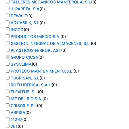
TALLERES MECANICOS MANTEROLA, S.L
(
0
)
J. PARETA, S.A
(
0
)
DEWALT
(
0
)
AQUASILK, S.L
(
0
)
INGCO
(
0
)
PRODUCTOS IMEDIO S.A.
(
0
)
GESTION INTEGRAL DE ALMACENES, S.L.
(
0
)
PLASTICOS FERROPLAST
(
0
)
GRUPO CICSA
(
2
)
SYSCLIMA
(
0
)
PROTECO MANTENIMIENTO,S.L.
(
0
)
TUGRISAN, S.L
(
0
)
ROTH IBERICA, S.A.U
(
0
)
FLEXITUB, S.L
(
0
)
MZ DEL RIO,S.A.
(
0
)
CRISGRIF, S.L
(
0
)
ABRISA
(
0
)
11267
(
0
)
761
(
0
)