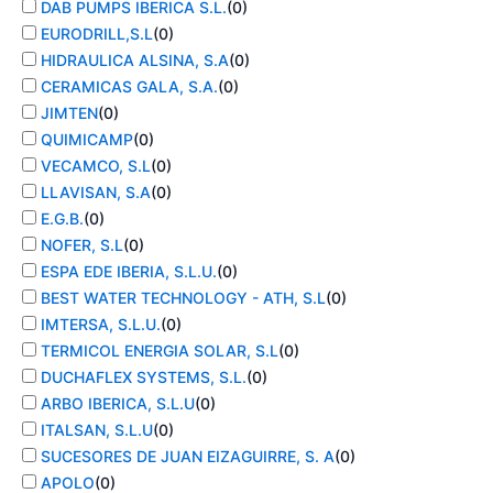
DAB PUMPS IBERICA S.L.
(
0
)
EURODRILL,S.L
(
0
)
HIDRAULICA ALSINA, S.A
(
0
)
CERAMICAS GALA, S.A.
(
0
)
JIMTEN
(
0
)
QUIMICAMP
(
0
)
VECAMCO, S.L
(
0
)
LLAVISAN, S.A
(
0
)
E.G.B.
(
0
)
NOFER, S.L
(
0
)
ESPA EDE IBERIA, S.L.U.
(
0
)
BEST WATER TECHNOLOGY - ATH, S.L
(
0
)
IMTERSA, S.L.U.
(
0
)
TERMICOL ENERGIA SOLAR, S.L
(
0
)
DUCHAFLEX SYSTEMS, S.L.
(
0
)
ARBO IBERICA, S.L.U
(
0
)
ITALSAN, S.L.U
(
0
)
SUCESORES DE JUAN EIZAGUIRRE, S. A
(
0
)
APOLO
(
0
)