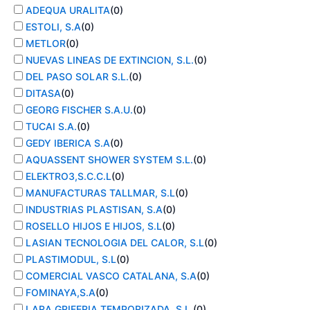
ADEQUA URALITA
(
0
)
ESTOLI, S.A
(
0
)
METLOR
(
0
)
NUEVAS LINEAS DE EXTINCION, S.L.
(
0
)
DEL PASO SOLAR S.L.
(
0
)
DITASA
(
0
)
GEORG FISCHER S.A.U.
(
0
)
TUCAI S.A.
(
0
)
GEDY IBERICA S.A
(
0
)
AQUASSENT SHOWER SYSTEM S.L.
(
0
)
ELEKTRO3,S.C.C.L
(
0
)
MANUFACTURAS TALLMAR, S.L
(
0
)
INDUSTRIAS PLASTISAN, S.A
(
0
)
ROSELLO HIJOS E HIJOS, S.L
(
0
)
LASIAN TECNOLOGIA DEL CALOR, S.L
(
0
)
PLASTIMODUL, S.L
(
0
)
COMERCIAL VASCO CATALANA, S.A
(
0
)
FOMINAYA,S.A
(
0
)
LARA GRIFERIA TEMPORIZADA, S.L.
(
0
)