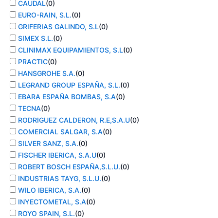
CAUDAL
(
0
)
EURO-RAIN, S.L.
(
0
)
GRIFERIAS GALINDO, S.L
(
0
)
SIMEX S.L.
(
0
)
CLINIMAX EQUIPAMIENTOS, S.L
(
0
)
PRACTIC
(
0
)
HANSGROHE S.A.
(
0
)
LEGRAND GROUP ESPAÑA, S.L.
(
0
)
EBARA ESPAÑA BOMBAS, S.A
(
0
)
TECNA
(
0
)
RODRIGUEZ CALDERON, R.E,S.A.U
(
0
)
COMERCIAL SALGAR, S.A
(
0
)
SILVER SANZ, S.A.
(
0
)
FISCHER IBERICA, S.A.U
(
0
)
ROBERT BOSCH ESPAÑA,S.L.U.
(
0
)
INDUSTRIAS TAYG, S.L.U.
(
0
)
WILO IBERICA, S.A.
(
0
)
INYECTOMETAL, S.A
(
0
)
ROYO SPAIN, S.L.
(
0
)