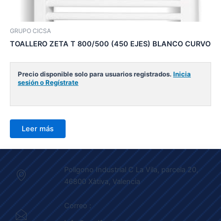
GRUPO CICSA
TOALLERO ZETA T 800/500 (450 EJES) BLANCO CURVO
Precio disponible solo para usuarios registrados.
Inicia
sesión o Regístrate
Leer más
Poligono Industrial C La Vila, parcela 20,
46800 Xàtiva, Valencia
Correo :