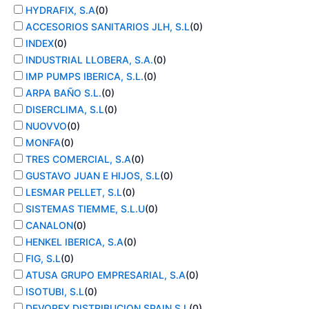
HYDRAFIX, S.A
(
0
)
ACCESORIOS SANITARIOS JLH, S.L
(
0
)
INDEX
(
0
)
INDUSTRIAL LLOBERA, S.A.
(
0
)
IMP PUMPS IBERICA, S.L.
(
0
)
ARPA BAÑO S.L.
(
0
)
DISERCLIMA, S.L
(
0
)
NUOVVO
(
0
)
MONFA
(
0
)
TRES COMERCIAL, S.A
(
0
)
GUSTAVO JUAN E HIJOS, S.L
(
0
)
LESMAR PELLET, S.L
(
0
)
SISTEMAS TIEMME, S.L.U
(
0
)
CANALON
(
0
)
HENKEL IBERICA, S.A
(
0
)
FIG, S.L
(
0
)
ATUSA GRUPO EMPRESARIAL, S.A
(
0
)
ISOTUBI, S.L
(
0
)
DEVOREX DISTRIBUCION SPAIN,S.L
(
0
)