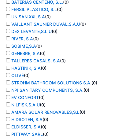
BATERIAS CENTENO, S.L.
(
0
)
FERSIL PLASTICO, S.L
(
0
)
UNISAN XXI, S.A
(
0
)
VAILLANT SAUNIER DUVAL,S.A.U
(
0
)
DEX LEVANTE,S.L.U
(
0
)
RIVER, S.A
(
0
)
SOBIME,S.A
(
0
)
GENEBRE, S.A
(
0
)
TALLERES CASALS, S.A
(
0
)
HASTINIK, S.A
(
0
)
OLIVÉ
(
0
)
STROHM BATHROOM SOLUTIONS S.A.
(
0
)
NPI SANITARY COMPONENTS, S.A.
(
0
)
EV CONFORT
(
0
)
NILFISK,S.A.U
(
0
)
AMARA SOLAR RENOVABLES,S.L
(
0
)
HIDROTEN, S.A
(
0
)
ELDISSER, S.A
(
0
)
PITTWAY SARL
(
0
)