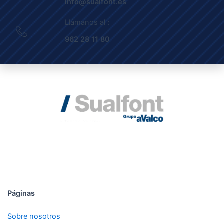
info@sualfont.es
Llámanos al :
962 28 11 80
DESDE 1992
Páginas
Sobre nosotros