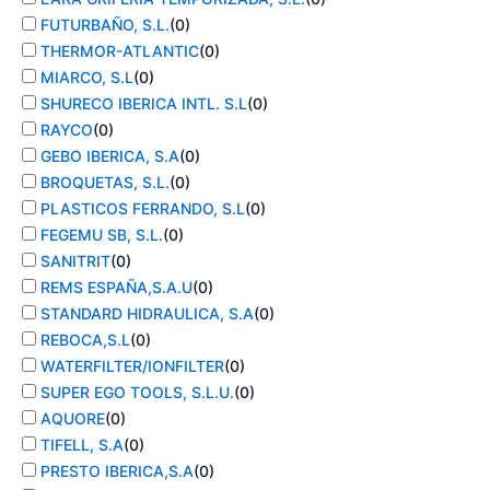
FUTURBAÑO, S.L.
(
0
)
THERMOR-ATLANTIC
(
0
)
MIARCO, S.L
(
0
)
SHURECO IBERICA INTL. S.L
(
0
)
RAYCO
(
0
)
GEBO IBERICA, S.A
(
0
)
BROQUETAS, S.L.
(
0
)
PLASTICOS FERRANDO, S.L
(
0
)
FEGEMU SB, S.L.
(
0
)
SANITRIT
(
0
)
REMS ESPAÑA,S.A.U
(
0
)
STANDARD HIDRAULICA, S.A
(
0
)
REBOCA,S.L
(
0
)
WATERFILTER/IONFILTER
(
0
)
SUPER EGO TOOLS, S.L.U.
(
0
)
AQUORE
(
0
)
TIFELL, S.A
(
0
)
PRESTO IBERICA,S.A
(
0
)