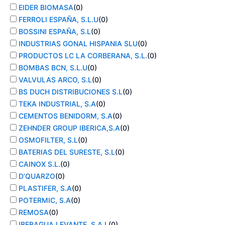
EIDER BIOMASA
(
0
)
FERROLI ESPAÑA, S.L.U
(
0
)
BOSSINI ESPAÑA, S.L
(
0
)
INDUSTRIAS GONAL HISPANIA SLU
(
0
)
PRODUCTOS LC LA CORBERANA, S.L.
(
0
)
BOMBAS BCN, S.L.U
(
0
)
VALVULAS ARCO, S.L
(
0
)
BS DUCH DISTRIBUCIONES S.L
(
0
)
TEKA INDUSTRIAL, S.A
(
0
)
CEMENTOS BENIDORM, S.A
(
0
)
ZEHNDER GROUP IBERICA,S.A
(
0
)
OSMOFILTER, S.L
(
0
)
BATERIAS DEL SURESTE, S.L
(
0
)
CAINOX S.L.
(
0
)
D’QUARZO
(
0
)
PLASTIFER, S.A
(
0
)
POTERMIC, S.A
(
0
)
REMOSA
(
0
)
IBERAGUA LEVANTE, S.A.L
(
0
)