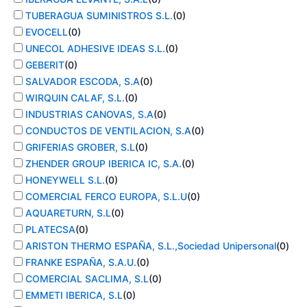
TUBERAGUA SUMINISTROS S.L.
(
0
)
EVOCELL
(
0
)
UNECOL ADHESIVE IDEAS S.L.
(
0
)
GEBERIT
(
0
)
SALVADOR ESCODA, S.A
(
0
)
WIRQUIN CALAF, S.L.
(
0
)
INDUSTRIAS CANOVAS, S.A
(
0
)
CONDUCTOS DE VENTILACION, S.A
(
0
)
GRIFERIAS GROBER, S.L
(
0
)
ZHENDER GROUP IBERICA IC, S.A.
(
0
)
HONEYWELL S.L.
(
0
)
COMERCIAL FERCO EUROPA, S.L.U
(
0
)
AQUARETURN, S.L
(
0
)
PLATECSA
(
0
)
ARISTON THERMO ESPAÑA, S.L.,Sociedad Unipersonal
(
0
)
FRANKE ESPAÑA, S.A.U.
(
0
)
COMERCIAL SACLIMA, S.L
(
0
)
EMMETI IBERICA, S.L
(
0
)