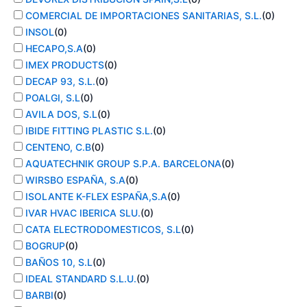
COMERCIAL DE IMPORTACIONES SANITARIAS, S.L.
(
0
)
INSOL
(
0
)
HECAPO,S.A
(
0
)
IMEX PRODUCTS
(
0
)
DECAP 93, S.L.
(
0
)
POALGI, S.L
(
0
)
AVILA DOS, S.L
(
0
)
IBIDE FITTING PLASTIC S.L.
(
0
)
CENTENO, C.B
(
0
)
AQUATECHNIK GROUP S.P.A. BARCELONA
(
0
)
WIRSBO ESPAÑA, S.A
(
0
)
ISOLANTE K-FLEX ESPAÑA,S.A
(
0
)
IVAR HVAC IBERICA SLU.
(
0
)
CATA ELECTRODOMESTICOS, S.L
(
0
)
BOGRUP
(
0
)
BAÑOS 10, S.L
(
0
)
IDEAL STANDARD S.L.U.
(
0
)
BARBI
(
0
)