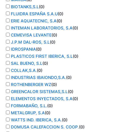
BIOTANKS,S.L
(
0
)
FLUIDRA ESPAÑA S.A.U
(
0
)
ERIE AQUATECNIC, S.A
(
0
)
INTEMAN LABORATORIOS, S.A
(
0
)
CEMEVISA LEVANTE
(
0
)
J.P.M DAL-ROS, S.L
(
0
)
IDROSPANIA
(
0
)
PLASTICOS FIRST IBERICA, S.L
(
0
)
SAL BUENO, S.L
(
0
)
COLLAK,S.A.
(
0
)
INDUSTRIAS IBAIONDO,S.A.
(
0
)
ROTHENBERGER WZ
(
0
)
GREENCALOR SISTEMAS,S.L
(
0
)
ELEMENTOS INYECTADOS, S.A
(
0
)
FORMABAÑO, S.L.
(
0
)
METALGRUP, S.A
(
0
)
WATTS IND. IBERICA, S.A.
(
0
)
DOMUSA CALEFACCION S. COOP.
(
0
)