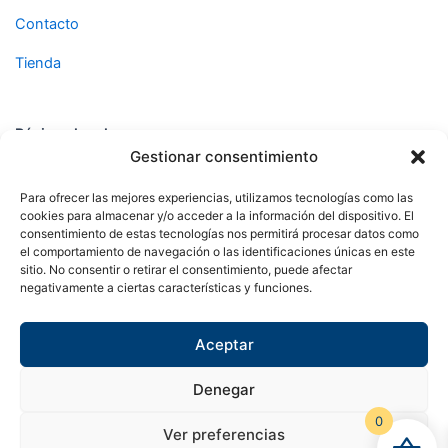
Contacto
Tienda
Páginas legales
Gestionar consentimiento
Aviso legal
Para ofrecer las mejores experiencias, utilizamos tecnologías como las
cookies para almacenar y/o acceder a la información del dispositivo. El
Política de privacidad
consentimiento de estas tecnologías nos permitirá procesar datos como
el comportamiento de navegación o las identificaciones únicas en este
Política de cookies
sitio. No consentir o retirar el consentimiento, puede afectar
negativamente a ciertas características y funciones.
Síguenos en
Aceptar
F
X
I
a
-
n
c
t
s
e
w
t
Denegar
b
i
a
o
t
g
0
o
t
r
Ver preferencias
Copyright © 2024 Sualfont S.L. Todos los derechos
k
e
a