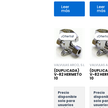
Leer
Leer
más
más
¡Oferta!
¡Oferta
VALVULAS ARCO, S.L
VALVULAS A
(DUPLICADA)
(DUPLICA
V-82 HERMETO
V-82 HE
10
10
Precio
Precio
disponible
disponi
solo para
solo pa
usuarios
usuario