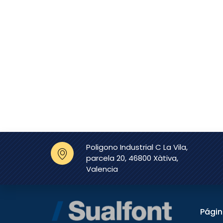
VALVULAS ARCO, S.L
(
1197
)
BS DUCH DISTRIBUCIONES S.L
(
0
)
TEKA INDUSTRIAL, S.A
(
0
)
CEMENTOS BENIDORM, S.A
(
0
)
ZEHNDER GROUP IBERICA,S.A
(
0
)
OSMOFILTER, S.L
(
0
)
BATERIAS DEL SURESTE, S.L
(
0
)
CAINOX S.L.
(
0
)
D’QUARZO
(
0
)
PLASTIFER, S.A
(
0
)
Poligono Industrial C La Vila,
POTERMIC, S.A
(
0
)
parcela 20, 46800 Xàtiva,
REMOSA
(
0
)
Valencia
IBERAGUA LEVANTE, S.A.L
(
0
)
TUBERAGUA SUMINISTROS S.L.
(
0
)
EVOCELL
(
0
)
Pági
UNECOL ADHESIVE IDEAS S.L.
(
0
)