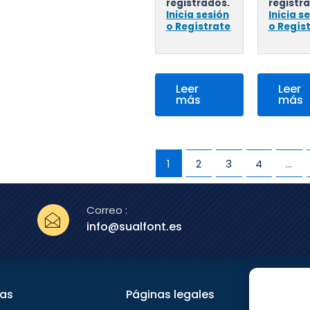
registrados.
registr
Inicia sesión
Inicia s
o Regístrate
o Regís
Leer
Leer
más
más
1
2
3
4
…
Correo :
info@sualfont.es
nas
Páginas legales
Sígu