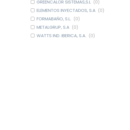
GREENCALOR SISTEMAS,S.L
(
0
)
ELEMENTOS INYECTADOS, S.A
(
0
)
FORMABAÑO, S.L.
(
0
)
METALGRUP, S.A
(
0
)
WATTS IND. IBERICA, S.A.
(
0
)
DOMUSA CALEFACCION S. COOP.
(
0
)
CAUDAL
(
0
)
EURO-RAIN, S.L.
(
0
)
GRIFERIAS GALINDO, S.L
(
0
)
SIMEX S.L.
(
0
)
CLINIMAX EQUIPAMIENTOS, S.L
(
0
)
PRACTIC
(
0
)
HANSGROHE S.A.
(
0
)
LEGRAND GROUP ESPAÑA, S.L.
(
0
)
EBARA ESPAÑA BOMBAS, S.A
(
0
)
TECNA
(
0
)