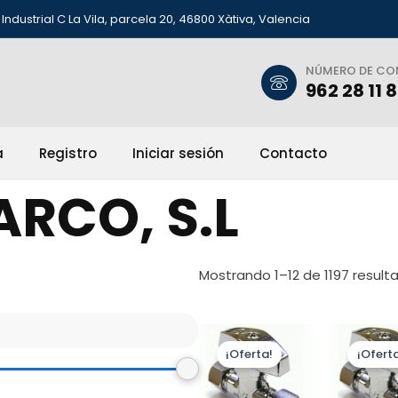
Industrial C La Vila, parcela 20, 46800 Xàtiva, Valencia
NÚMERO DE C
962 28 11 
a
Registro
Iniciar sesión
Contacto
RCO, S.L
Mostrando 1–12 de 1197 result
¡Oferta!
¡Oferta