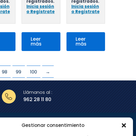
ados.
registrados.
registrados.
esión
Inicia sesión
Inicia sesión
trate
o Regístrate
o Regístrate
Leer
Leer
más
más
98
99
100
→
Llámanos al :
962 28 11 80
Gestionar consentimiento
enos en