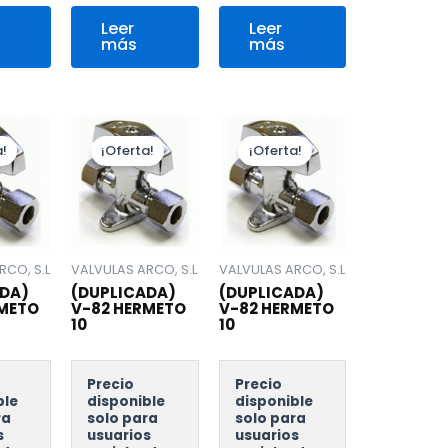
Leer
Leer
más
más
!
¡Oferta!
¡Oferta!
RCO, S.L
VALVULAS ARCO, S.L
VALVULAS ARCO, S.L
DA)
(DUPLICADA)
(DUPLICADA)
RMETO
V-82 HERMETO
V-82 HERMETO
10
10
Precio
Precio
ble
disponible
disponible
ra
solo para
solo para
s
usuarios
usuarios