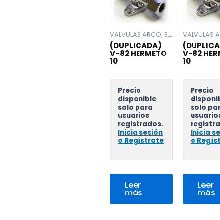
VALVULAS ARCO, S.L
VALVULAS A
(DUPLICADA)
(DUPLICA
V-82 HERMETO
V-82 HE
10
10
Precio
Precio
disponible
disponi
solo para
solo pa
usuarios
usuario
registrados.
registr
Inicia sesión
Inicia s
o Regístrate
o Regís
Leer
Leer
más
más