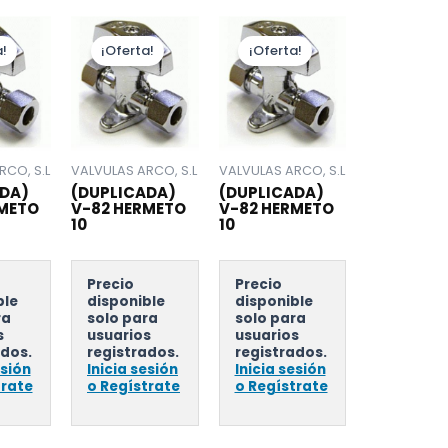
!
¡Oferta!
¡Oferta!
RCO, S.L
VALVULAS ARCO, S.L
VALVULAS ARCO, S.L
DA)
(DUPLICADA)
(DUPLICADA)
RMETO
V-82 HERMETO
V-82 HERMETO
10
10
Precio
Precio
ble
disponible
disponible
ra
solo para
solo para
s
usuarios
usuarios
ados.
registrados.
registrados.
esión
Inicia sesión
Inicia sesión
trate
o Regístrate
o Regístrate