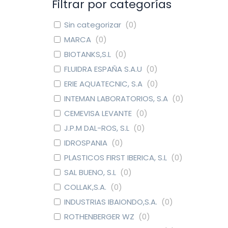
Filtrar por categorías
Sin categorizar
(
0
)
MARCA
(
0
)
BIOTANKS,S.L
(
0
)
FLUIDRA ESPAÑA S.A.U
(
0
)
ERIE AQUATECNIC, S.A
(
0
)
INTEMAN LABORATORIOS, S.A
(
0
)
CEMEVISA LEVANTE
(
0
)
J.P.M DAL-ROS, S.L
(
0
)
IDROSPANIA
(
0
)
PLASTICOS FIRST IBERICA, S.L
(
0
)
SAL BUENO, S.L
(
0
)
COLLAK,S.A.
(
0
)
INDUSTRIAS IBAIONDO,S.A.
(
0
)
ROTHENBERGER WZ
(
0
)