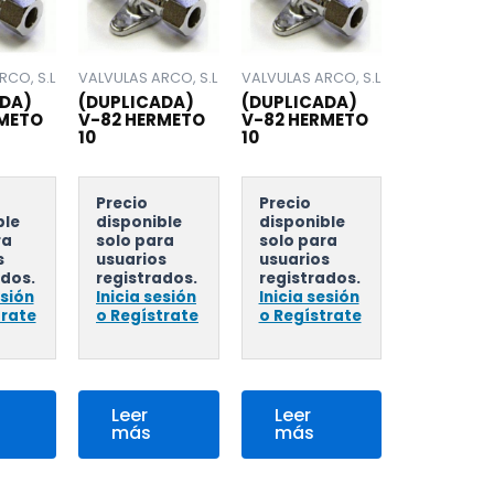
RCO, S.L
VALVULAS ARCO, S.L
VALVULAS ARCO, S.L
DA)
(DUPLICADA)
(DUPLICADA)
RMETO
V-82 HERMETO
V-82 HERMETO
10
10
Precio
Precio
ble
disponible
disponible
ra
solo para
solo para
s
usuarios
usuarios
ados.
registrados.
registrados.
esión
Inicia sesión
Inicia sesión
trate
o Regístrate
o Regístrate
Leer
Leer
más
más