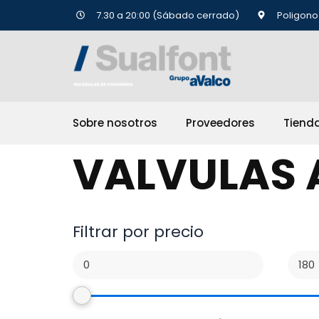
Ir
7.30 a 20:00 (Sábado cerrado)
Poligono 
al
contenido
Sobre nosotros
Proveedores
Tiend
VALVULAS A
Filtrar por precio