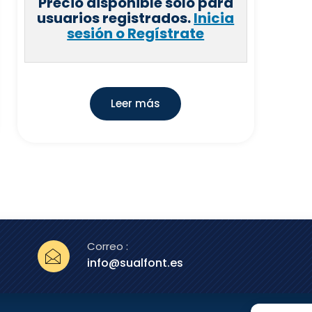
Precio disponible solo para
usuarios registrados.
Inicia
sesión o Regístrate
Leer más
Correo :
info@sualfont.es