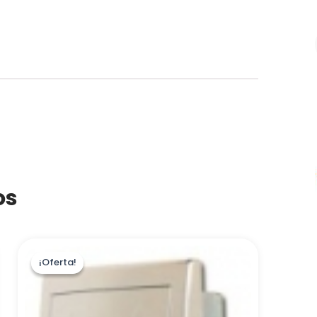
os
¡Oferta!
¡Oferta!