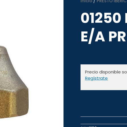
Inicio
/
PRESTO IBERIC
01250
E/A P
Precio disponible s
Regístrate