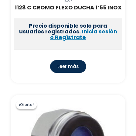
11267
1128 C CROMO FLEXO DUCHA 1’55 INOX
Precio disponible solo para
usuarios registrados.
Inicia sesión
o Regístrate
Leer más
¡Oferta!
¡Oferta!