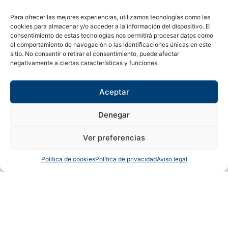
Páginas
Para ofrecer las mejores experiencias, utilizamos tecnologías como las
Sobre nosotros
cookies para almacenar y/o acceder a la información del dispositivo. El
Contacto
consentimiento de estas tecnologías nos permitirá procesar datos como
el comportamiento de navegación o las identificaciones únicas en este
Tienda
sitio. No consentir o retirar el consentimiento, puede afectar
Páginas legales
negativamente a ciertas características y funciones.
Aviso legal
Política de privacidad
Aceptar
Política de cookies
Síguenos en
Denegar
F
X
I
Ver preferencias
a
-
n
Copyright © 2024 Sualfont S.L. Todos los derechos reservados.
Politica de cookies
Política de privacidad
Aviso legal
c
t
s
0
e
w
t
0