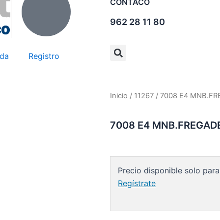
CONTACO
962 28 11 80
nda
Registro
Inicio
/
11267
/ 7008 E4 MNB.FR
7008 E4 MNB.FREGADE
Precio disponible solo para
Regístrate