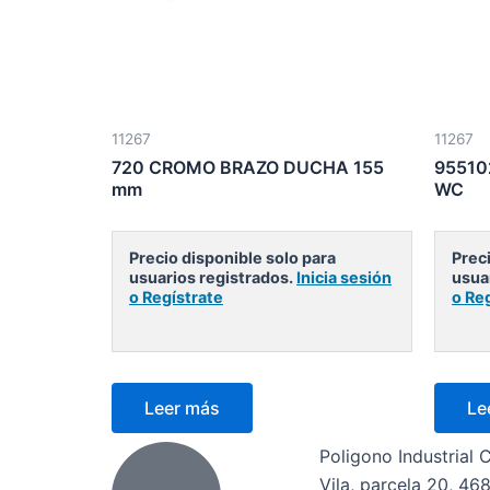
11267
11267
720 CROMO BRAZO DUCHA 155
95510
mm
WC
Precio disponible solo para
Preci
usuarios registrados.
Inicia sesión
usua
o Regístrate
o Re
Leer más
Le
Poligono Industrial 
Vila, parcela 20, 46