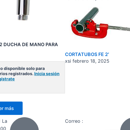
2 DUCHA DE MANO PARA
CORTATUBOS FE 2′
xsi
febrero 18, 2025
o disponible solo para
rios registrados.
Inicia sesión
gístrate
er más
C La
Correo :
800