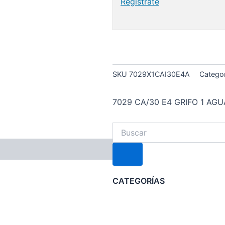
Regístrate
SKU
7029X1CAI30E4A
Catego
7029 CA/30 E4 GRIFO 1 AG
Search
CATEGORÍAS