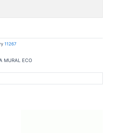
ry
11267
UA MURAL ECO