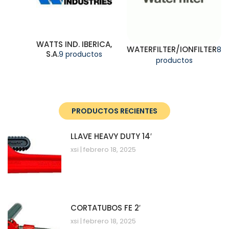
WATTS IND. IBERICA,
WATERFILTER/IONFILTER
8
S.A.
9 productos
productos
PRODUCTOS RECIENTES
LLAVE HEAVY DUTY 14′
xsi
febrero 18, 2025
CORTATUBOS FE 2′
xsi
febrero 18, 2025