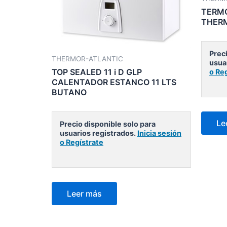
TERMO
THER
Preci
THERMOR-ATLANTIC
usua
TOP SEALED 11 i D GLP
o Re
CALENTADOR ESTANCO 11 LTS
BUTANO
Le
Precio disponible solo para
usuarios registrados.
Inicia sesión
o Regístrate
Leer más