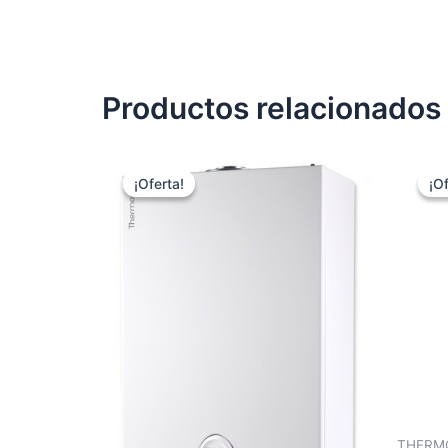
Productos relacionados
¡Oferta!
¡Oferta!
¡Of
¡Of
THERM