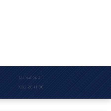
Llámanos al :
962 28 11 80