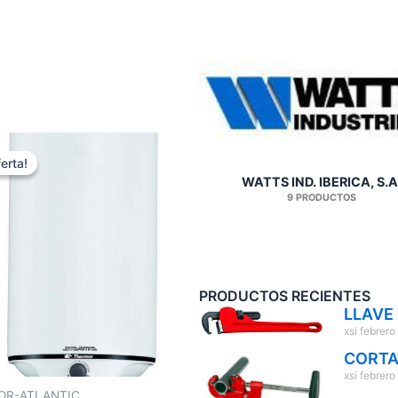
erta!
erta!
WATTS IND. IBERICA, S.A
9 PRODUCTOS
PRODUCTOS RECIENTES
LLAVE
xsi
febrero
CORTA
xsi
febrero
OR-ATLANTIC