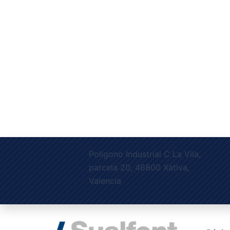
Poligono Industrial C La Vila,
parcela 20, 46800 Xàtiva,
Valencia