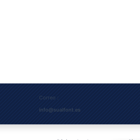
Correo :
info@sualfont.es