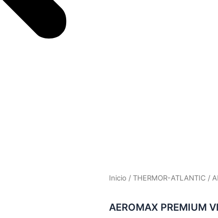
Inicio
/
THERMOR-ATLANTIC
/ 
AEROMAX PREMIUM VM