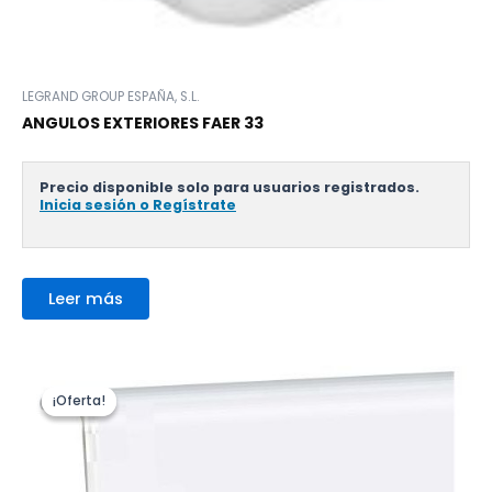
LEGRAND GROUP ESPAÑA, S.L.
ANGULOS EXTERIORES FAER 33
Precio disponible solo para usuarios registrados.
Inicia sesión o Regístrate
Leer más
¡Oferta!
¡Oferta!