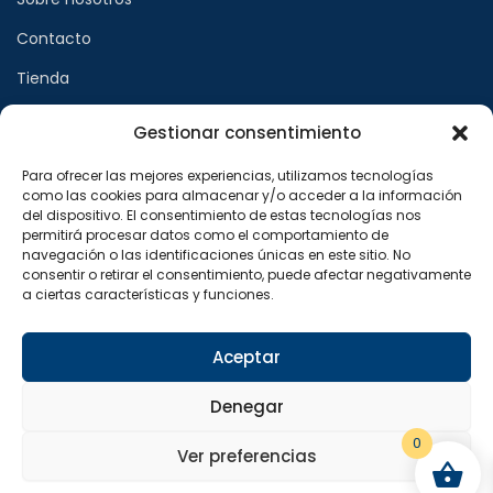
Contacto
Tienda
Gestionar consentimiento
Páginas legales
Para ofrecer las mejores experiencias, utilizamos tecnologías
como las cookies para almacenar y/o acceder a la información
Aviso legal
del dispositivo. El consentimiento de estas tecnologías nos
permitirá procesar datos como el comportamiento de
Política de privacidad
navegación o las identificaciones únicas en este sitio. No
consentir o retirar el consentimiento, puede afectar negativamente
Política de cookies
a ciertas características y funciones.
Síguenos en
Aceptar
F
X
I
a
-
n
Denegar
c
t
s
e
w
t
b
i
a
0
o
t
g
Ver preferencias
o
t
r
Copyright © 2024 Sualfont S.L. Todos los derechos
k
e
a