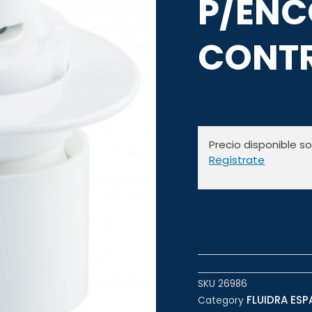
P/ENC
CONT
Precio disponible s
Regístrate
SKU
26986
FLUIDRA ESP
Category