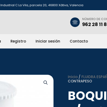
Industrial C La Vila, parcela 20, 46800 Xàtiva, Valencia
NÚMERO DE C
962 28 11 
a
Registro
Iniciar sesión
Contacto
Inicio
/
FLUIDRA ESPAÑ
CONTRAPESO
BOQUI