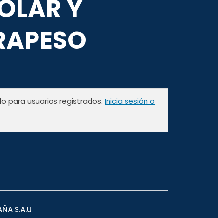
OLAR Y
RAPESO
olo para usuarios registrados.
Inicia sesión o
AÑA S.A.U