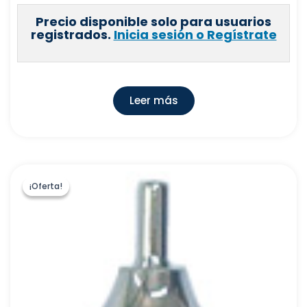
Precio disponible solo para usuarios
registrados.
Inicia sesión o Regístrate
Leer más
¡Oferta!
¡Oferta!