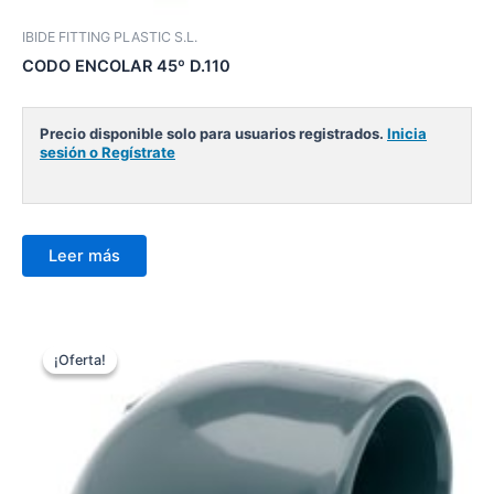
IBIDE FITTING PLASTIC S.L.
CODO ENCOLAR 45º D.110
Precio disponible solo para usuarios registrados.
Inicia
sesión o Regístrate
Leer más
¡Oferta!
¡Oferta!