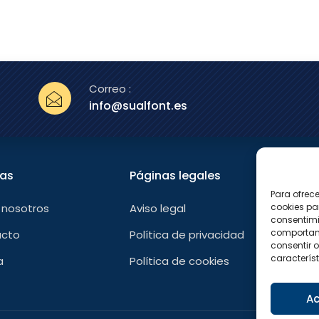
Correo :
info@sualfont.es
nas
Páginas legales
Sígu
Para ofrec
F
 nosotros
Aviso legal
cookies pa
a
consentimi
c
e
comportami
acto
Política de privacidad
b
consentir o
o
característ
a
Política de cookies
o
k
-
f
Ac