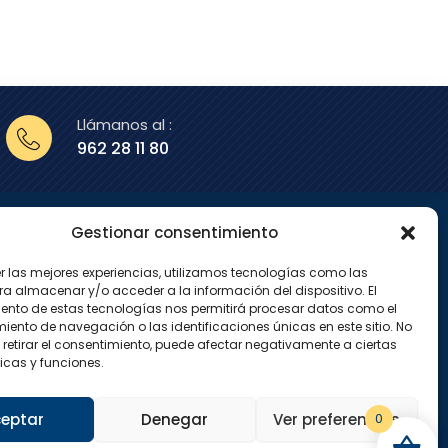
Llámanos al :
962 28 11 80
Gestionar consentimiento
enos en
er las mejores experiencias, utilizamos tecnologías como las
X
I
ra almacenar y/o acceder a la información del dispositivo. El
-
n
ento de estas tecnologías nos permitirá procesar datos como el
t
s
w
t
ento de navegación o las identificaciones únicas en este sitio. No
i
a
 retirar el consentimiento, puede afectar negativamente a ciertas
t
g
icas y funciones.
t
r
e
a
r
m
eptar
Denegar
Ver preferencias
0