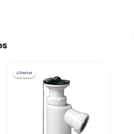
os
¡Oferta!
¡Oferta!