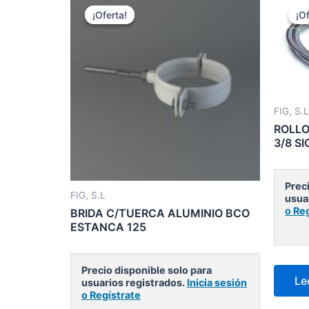
¡Oferta!
¡Oferta!
¡Of
¡Of
FIG, S.L
ROLLO
3/8 S
Preci
FIG, S.L
usua
o Re
BRIDA C/TUERCA ALUMINIO BCO
ESTANCA 125
Precio disponible solo para
Le
usuarios registrados.
Inicia sesión
o Regístrate