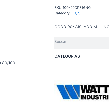
SKU
100-90DP316NG
Category
FIG, S.L
CODO 90º AISLADO M-H INO
Search
CATEGORÍAS
 80/100