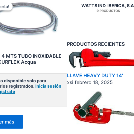
WATTS IND. IBERICA, S.A
erta!
erta!
9 PRODUCTOS
PRODUCTOS RECIENTES
 4 MTS TUBO INOXIDABLE
ICURFLEX Acqua
LLAVE HEAVY DUTY 14′
o disponible solo para
xsi
febrero 18, 2025
rios registrados.
Inicia sesión
gístrate
er más