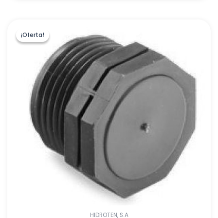
¡Oferta!
¡Oferta!
HIDROTEN, S.A