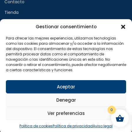
Contacto
Tienda
Gestionar consentimiento
Páginas legales
Para ofrecer las mejores experiencias, utilizamos tecnologías
como las cookies para almacenar y/o acceder a la información
Aviso legal
del dispositivo. El consentimiento de estas tecnologías nos
permitirá procesar datos como el comportamiento de
Política de privacidad
navegación o las identificaciones únicas en este sitio. No
consentir o retirar el consentimiento, puede afectar negativamente
Política de cookies
a ciertas características y funciones.
Síguenos en
Aceptar
F
X
I
a
-
n
Denegar
c
t
s
e
w
t
b
i
a
0
o
t
g
Ver preferencias
o
t
r
Copyright © 2024 Sualfont S.L. Todos los derechos
k
e
a
reservados.
-
r
m
Politica de cookies
Política de privacidad
Aviso legal
f