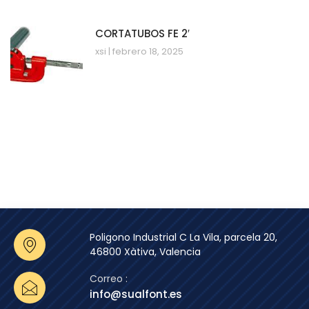
CORTATUBOS FE 2′
xsi
febrero 18, 2025
Poligono Industrial C La Vila, parcela 20,
46800 Xàtiva, Valencia
Correo :
info@sualfont.es