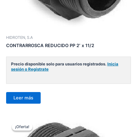
HIDROTEN, S.A
CONTRARROSCA REDUCIDO PP 2′ x 11/2
Precio disponible solo para usuarios registrados.
Inicia
sesión o Regístrate
Leer más
¡Oferta!
¡Oferta!