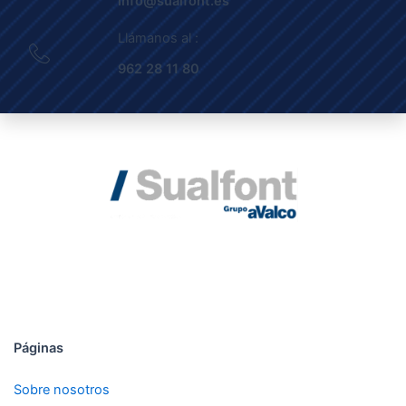
info@sualfont.es
Llámanos al :
962 28 11 80
DESDE 1992
Páginas
Sobre nosotros