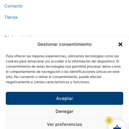
Contacto
Tienda
Páginas legales
Gestionar consentimiento
Aviso legal
Para ofrecer las mejores experiencias, utilizamos tecnologías como las
cookies para almacenar y/o acceder a la información del dispositivo. El
Política de privacidad
consentimiento de estas tecnologías nos permitirá procesar datos como
el comportamiento de navegación o las identificaciones únicas en este
Política de cookies
sitio. No consentir o retirar el consentimiento, puede afectar
negativamente a ciertas características y funciones.
Síguenos en
Aceptar
F
X
I
a
-
n
c
t
s
e
w
t
Denegar
b
i
a
o
t
g
0
o
t
r
Ver preferencias
Copyright © 2024 Sualfont S.L. Todos los derechos
k
e
a