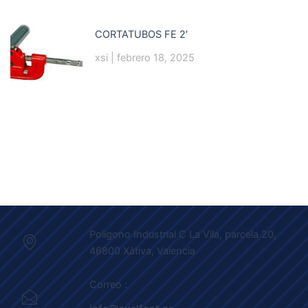
CORTATUBOS FE 2′
xsi
febrero 18, 2025
Poligono Industrial C La Vila, parcela 20,
46800 Xàtiva, Valencia
Correo :