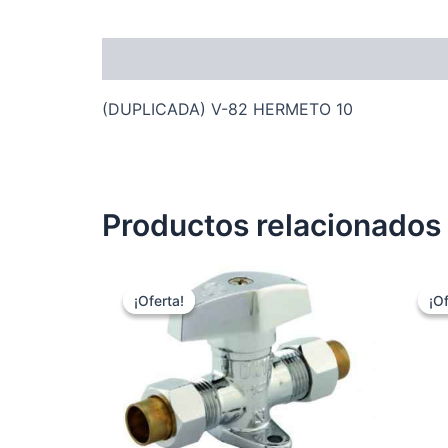
Descripción
(DUPLICADA) V-82 HERMETO 10
Productos relacionados
¡Oferta!
¡Oferta!
¡Of
¡Of