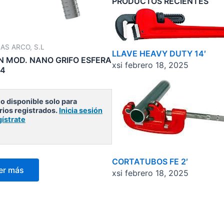
PRODUCTOS RECIENTES
AS ARCO, S.L
LLAVE HEAVY DUTY 14′
N MOD. NANO GRIFO ESFERA
xsi
febrero 18, 2025
/4
o disponible solo para
rios registrados.
Inicia sesión
gístrate
CORTATUBOS FE 2′
er más
xsi
febrero 18, 2025