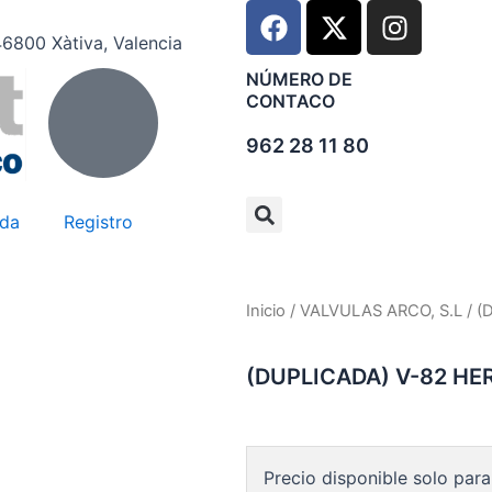
F
X
I
a
-
n
 46800 Xàtiva, Valencia
c
t
s
NÚMERO DE
e
w
t
CONTACO
b
i
a
o
t
g
962 28 11 80
o
t
r
k
e
a
nda
Registro
r
m
Inicio
/
VALVULAS ARCO, S.L
/ (
(DUPLICADA) V-82 HE
Precio disponible solo para