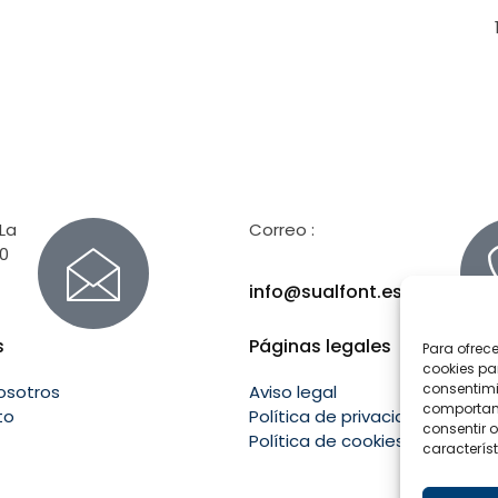
 La
Correo :
00
info@sualfont.es
s
Páginas legales
Para ofrec
cookies pa
consentimi
osotros
Aviso legal
comportami
to
Política de privacidad
consentir o
Política de cookies
característ