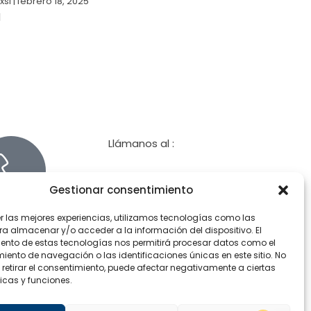
xsi
febrero 18, 2025
Llámanos al :
962 28 11 80
Gestionar consentimiento
Síguenos en
er las mejores experiencias, utilizamos tecnologías como las
F
X
I
ra almacenar y/o acceder a la información del dispositivo. El
a
-
n
ento de estas tecnologías nos permitirá procesar datos como el
ento de navegación o las identificaciones únicas en este sitio. No
c
t
s
 retirar el consentimiento, puede afectar negativamente a ciertas
e
w
t
icas y funciones.
b
i
a