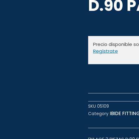
D.90 
Precio disponible s
Regístrate
SKU
05109
IBIDE FITTING
Category