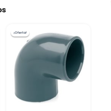
os
¡Oferta!
¡Oferta!