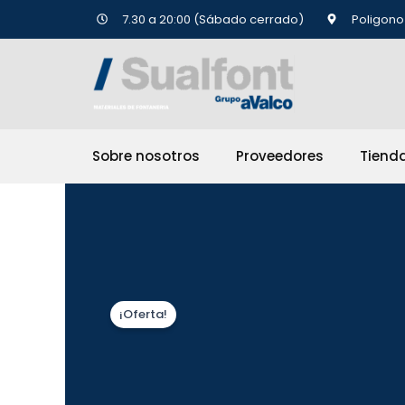
Ir
7.30 a 20:00 (Sábado cerrado)
Poligono 
al
contenido
Sobre nosotros
Proveedores
Tiend
¡Oferta!