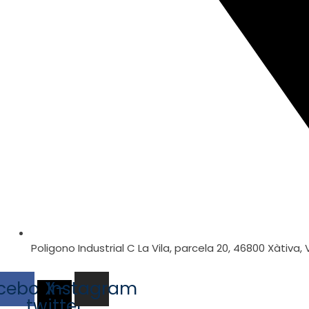
Poligono Industrial C La Vila, parcela 20, 46800 Xàtiva,
cebook
X-
Instagram
twitter