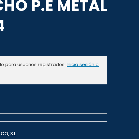
HO P.E METAL
4
olo para usuarios registrados.
Inicia sesión o
CO, S.L