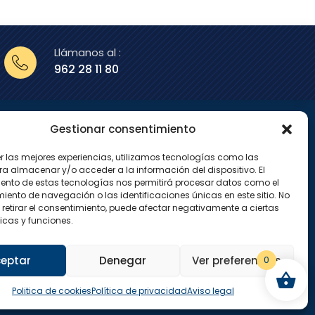
Llámanos al :
962 28 11 80
Gestionar consentimiento
enos en
er las mejores experiencias, utilizamos tecnologías como las
X
I
ra almacenar y/o acceder a la información del dispositivo. El
-
n
ento de estas tecnologías nos permitirá procesar datos como el
t
s
w
t
ento de navegación o las identificaciones únicas en este sitio. No
i
a
 retirar el consentimiento, puede afectar negativamente a ciertas
t
g
icas y funciones.
t
r
e
a
r
m
eptar
Denegar
Ver preferencias
0
Politica de cookies
Política de privacidad
Aviso legal