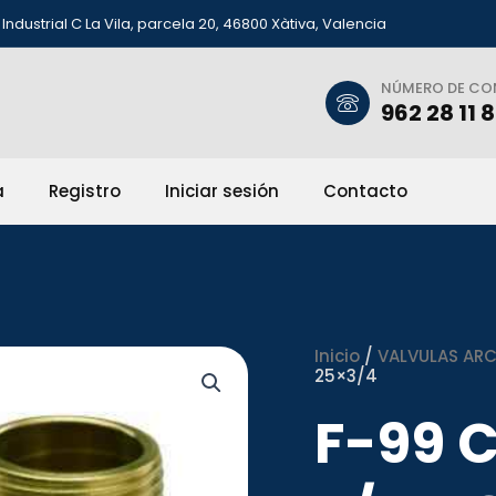
Industrial C La Vila, parcela 20, 46800 Xàtiva, Valencia
NÚMERO DE C
962 28 11 
a
Registro
Iniciar sesión
Contacto
Inicio
/
VALVULAS ARCO
25×3/4
F-99 