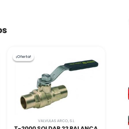
os
¡Oferta!
¡Oferta!
VALVULAS ARCO, S.L
T-2000 SOLDAR 22 PALANCA