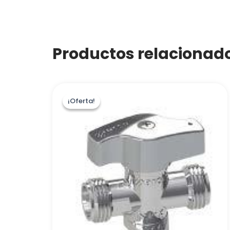
Productos relacionad
¡Oferta!
¡Oferta!