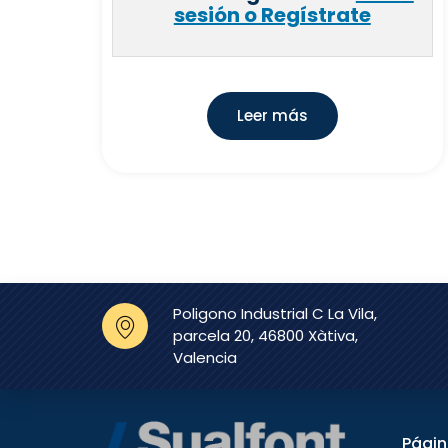
sesión o Regístrate
Leer más
Poligono Industrial C La Vila,
parcela 20, 46800 Xàtiva,
Valencia
Pági