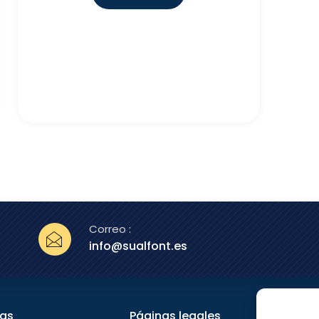
Correo :
info@sualfont.es
nas
Páginas legales
Sígu