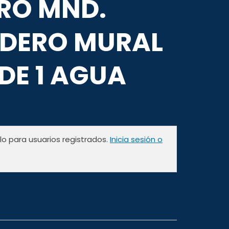
CRO MND.
DERO MURAL
 DE 1 AGUA
olo para usuarios registrados.
Inicia sesión o