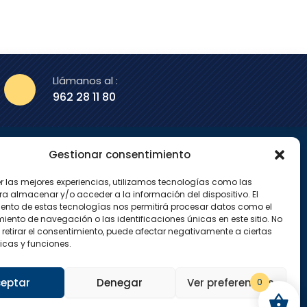
Llámanos al :
962 28 11 80
Gestionar consentimiento
enos en
er las mejores experiencias, utilizamos tecnologías como las
X
I
ra almacenar y/o acceder a la información del dispositivo. El
-
n
ento de estas tecnologías nos permitirá procesar datos como el
t
s
w
t
ento de navegación o las identificaciones únicas en este sitio. No
i
a
 retirar el consentimiento, puede afectar negativamente a ciertas
t
g
icas y funciones.
t
r
e
a
r
m
eptar
Denegar
Ver preferencias
0