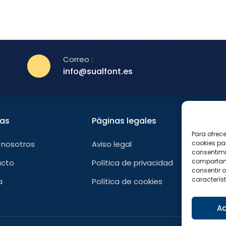
Correo :
info@sualfont.es
nas
Páginas legales
Sígu
Para ofrec
F
 nosotros
Aviso legal
cookies pa
a
consentimi
c
e
comportami
acto
Política de privacidad
b
consentir o
o
característ
a
Política de cookies
o
k
-
f
Ac