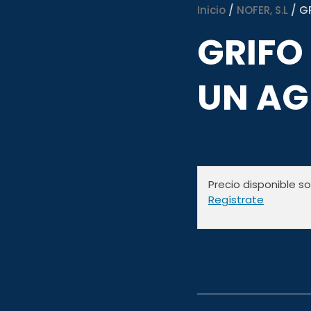
Inicio
/
NOFER, S.L
/ G
GRIFO
UN AG
Precio disponible s
Regístrate