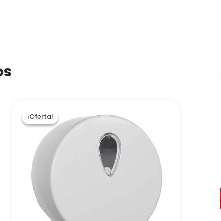
os
¡Oferta!
¡Oferta!