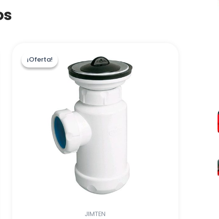
os
¡Oferta!
¡Oferta!
JIMTEN