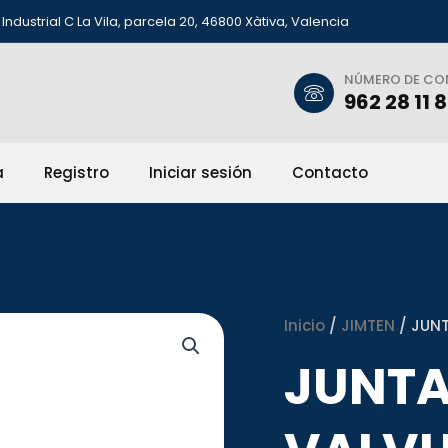
Industrial C La Vila, parcela 20, 46800 Xàtiva, Valencia
NÚMERO DE C
962 28 11 
a
Registro
Iniciar sesión
Contacto
Inicio
/
JIMTEN
/ JUNT
JUNTA