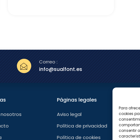
Correo :
info@sualfont.es
nas
Páginas legales
Sígu
Para ofrec
F
 nosotros
Aviso legal
cookies pa
a
consentimi
c
e
comportami
acto
Política de privacidad
b
consentir o
o
característ
a
Política de cookies
o