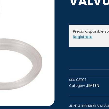
VALVU
Precio disponible s
Regístrate
SKU
031107
JIMTEN
Category
JUNTA INFERIOR VALVU