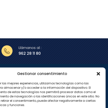
Llámanos al :
962 28 11 80
Gestionar consentimiento
enos en
er las mejores experiencias, utilizamos tecnologías como las
X
I
ra almacenar y/o acceder a la información del dispositivo. El
-
n
ento de estas tecnologías nos permitirá procesar datos como el
t
s
w
t
ento de navegación o las identificaciones únicas en este sitio. No
i
a
 retirar el consentimiento, puede afectar negativamente a ciertas
t
g
icas y funciones.
t
r