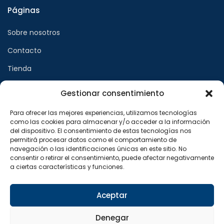
Páginas
Sobre nosotros
Contacto
Tienda
Gestionar consentimiento
Páginas legales
Para ofrecer las mejores experiencias, utilizamos tecnologías
como las cookies para almacenar y/o acceder a la información
Aviso legal
del dispositivo. El consentimiento de estas tecnologías nos
permitirá procesar datos como el comportamiento de
Política de privacidad
navegación o las identificaciones únicas en este sitio. No
consentir o retirar el consentimiento, puede afectar negativamente
Política de cookies
a ciertas características y funciones.
Síguenos en
Aceptar
F
X
I
a
-
n
Denegar
c
t
s