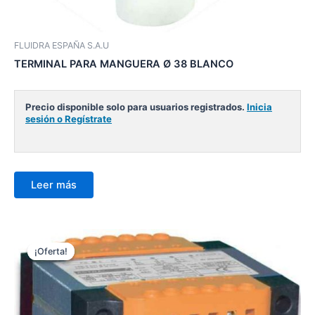
FLUIDRA ESPAÑA S.A.U
TERMINAL PARA MANGUERA Ø 38 BLANCO
Precio disponible solo para usuarios registrados.
Inicia
sesión o Regístrate
Leer más
¡Oferta!
¡Oferta!