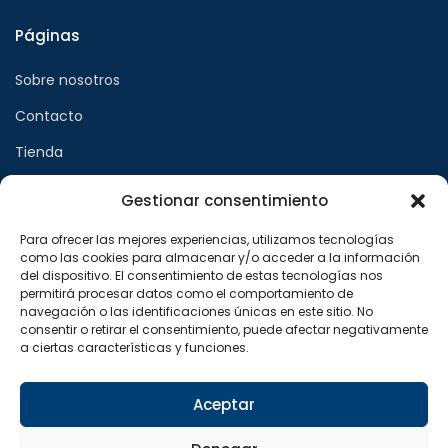
Páginas
Sobre nosotros
Contacto
Tienda
Gestionar consentimiento
Páginas legales
Para ofrecer las mejores experiencias, utilizamos tecnologías
como las cookies para almacenar y/o acceder a la información
Aviso legal
del dispositivo. El consentimiento de estas tecnologías nos
permitirá procesar datos como el comportamiento de
Política de privacidad
navegación o las identificaciones únicas en este sitio. No
consentir o retirar el consentimiento, puede afectar negativamente
Política de cookies
a ciertas características y funciones.
Síguenos en
Aceptar
F
X
I
a
-
n