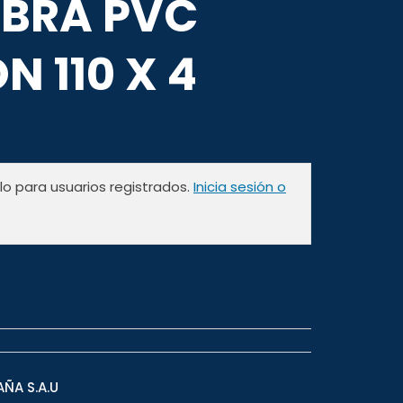
BRA PVC
N 110 X 4
olo para usuarios registrados.
Inicia sesión o
AÑA S.A.U