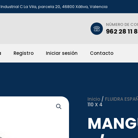
Industrial C La Vila, parcela 20, 46800 Xàtiva, Valencia
NÚMERO DE C
962 28 11 
a
Registro
Iniciar sesión
Contacto
Inicio
/
FLUIDRA ESPAÑ
110 X 4
MANG