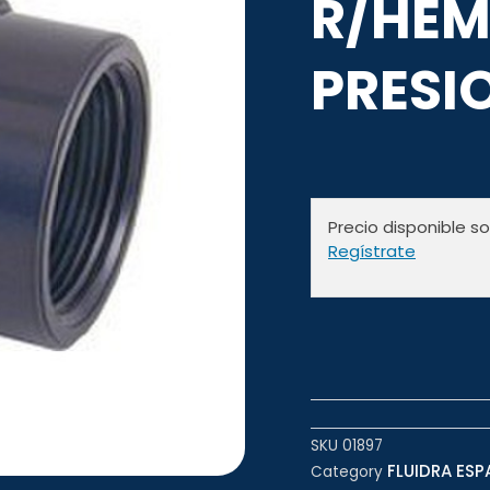
R/HEM
PRESIO
Precio disponible s
Regístrate
SKU
01897
FLUIDRA ESP
Category