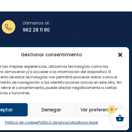
Llámanos al :
962 28 11 80
Gestionar consentimiento
enos en
er las mejores experiencias, utilizamos tecnologías como las
X
I
ra almacenar y/o acceder a la información del dispositivo. El
-
n
ento de estas tecnologías nos permitirá procesar datos como el
t
s
w
t
ento de navegación o las identificaciones únicas en este sitio. No
i
a
 retirar el consentimiento, puede afectar negativamente a ciertas
t
g
icas y funciones.
t
r
e
a
r
m
eptar
Denegar
Ver preferencias
0
Politica de cookies
Política de privacidad
Aviso legal