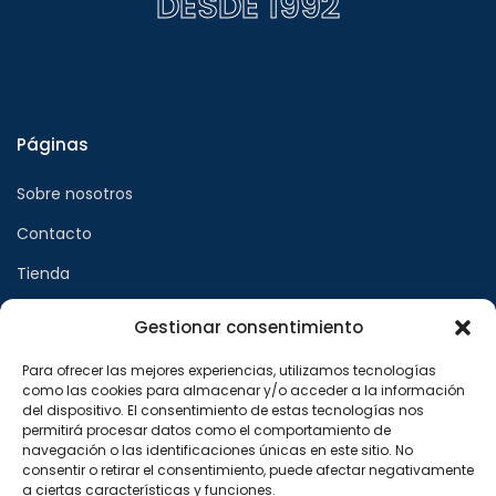
DESDE 1992
Páginas
Sobre nosotros
Contacto
Tienda
Gestionar consentimiento
Páginas legales
Para ofrecer las mejores experiencias, utilizamos tecnologías
como las cookies para almacenar y/o acceder a la información
Aviso legal
del dispositivo. El consentimiento de estas tecnologías nos
permitirá procesar datos como el comportamiento de
Política de privacidad
navegación o las identificaciones únicas en este sitio. No
consentir o retirar el consentimiento, puede afectar negativamente
Política de cookies
a ciertas características y funciones.