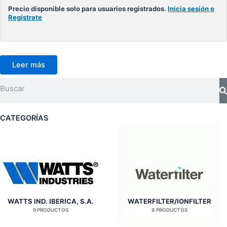
Precio disponible solo para usuarios registrados.
Inicia sesión o
Regístrate
Leer más
Search
CATEGORÍAS
WATTS IND. IBERICA, S.A.
WATERFILTER/IONFILTER
9 PRODUCTOS
8 PRODUCTOS