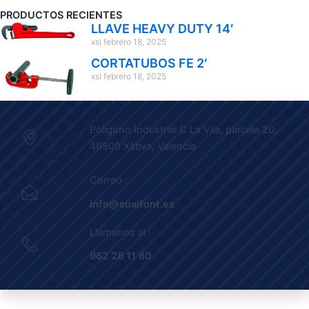
PRODUCTOS RECIENTES
LLAVE HEAVY DUTY 14′
xsi
febrero 18, 2025
CORTATUBOS FE 2′
xsi
febrero 18, 2025
Poligono Industrial C La Vila, parcela 20,
46800 Xàtiva, Valencia
Correo :
info@sualfont.es
Llámanos al :
962 28 11 80