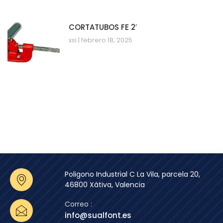
CORTATUBOS FE 2′
xsi
febrero 18, 2025
Poligono Industrial C La Vila, parcela 20,
46800 Xàtiva, Valencia
Correo :
info@sualfont.es