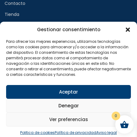
Contacto
Tienda
Gestionar consentimiento
Páginas legales
Para ofrecer las mejores experiencias, utilizamos tecnologías
como las cookies para almacenar y/o acceder a la información
Aviso legal
del dispositivo. El consentimiento de estas tecnologías nos
permitirá procesar datos como el comportamiento de
Política de privacidad
navegación o las identificaciones únicas en este sitio. No
consentir o retirar el consentimiento, puede afectar negativamente
Política de cookies
a ciertas características y funciones.
Síguenos en
Aceptar
F
X
I
a
-
n
Denegar
c
t
s
e
w
t
b
i
a
0
o
t
g
Ver preferencias
o
t
r
Copyright © 2024 Sualfont S.L. Todos los derechos
k
e
a
reservados.
-
r
m
Politica de cookies
Política de privacidad
Aviso legal
f