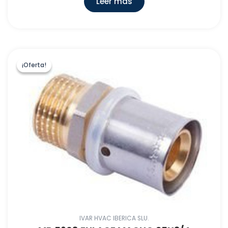
Leer más
¡Oferta!
¡Oferta!
IVAR HVAC IBERICA SLU.