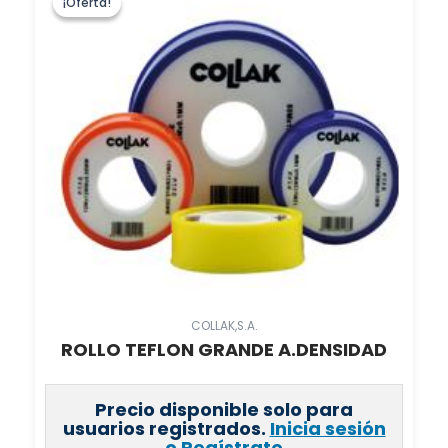
¡Oferta!
¡Oferta!
COLLAK,S.A.
ROLLO TEFLON GRANDE A.DENSIDAD
Precio disponible solo para
usuarios registrados.
Inicia sesión
o Regístrate