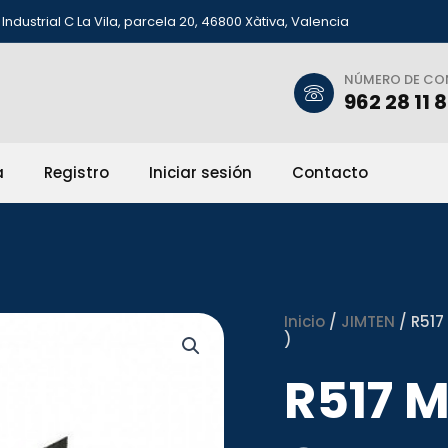
Industrial C La Vila, parcela 20, 46800 Xàtiva, Valencia
NÚMERO DE C
962 28 11 
a
Registro
Iniciar sesión
Contacto
Inicio
/
JIMTEN
/ R517
)
R517 M