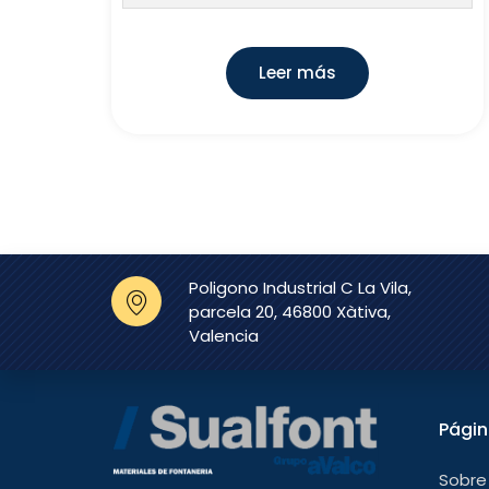
Leer más
Poligono Industrial C La Vila,
parcela 20, 46800 Xàtiva,
Valencia
Pági
Sobre