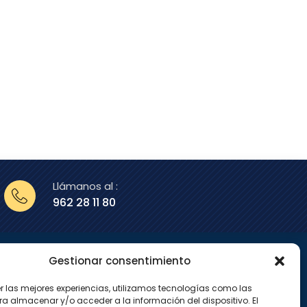
Llámanos al :
962 28 11 80
Gestionar consentimiento
enos en
er las mejores experiencias, utilizamos tecnologías como las
X
I
ra almacenar y/o acceder a la información del dispositivo. El
-
n