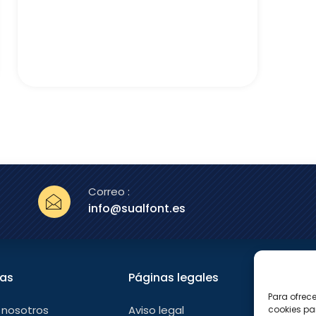
Correo :
info@sualfont.es
nas
Páginas legales
Sígu
Para ofrec
F
 nosotros
Aviso legal
cookies pa
a