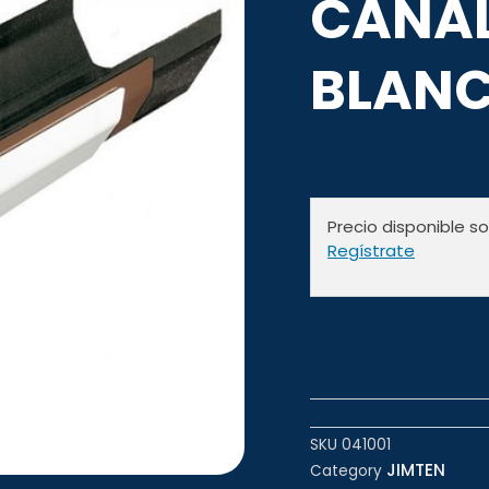
CANA
BLANC
Precio disponible s
Regístrate
SKU
041001
JIMTEN
Category