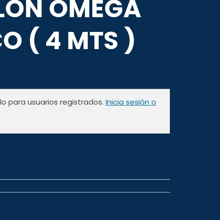
LON OMEGA
O ( 4 MTS )
olo para usuarios registrados.
Inicia sesión o