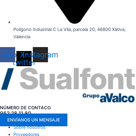
Poligono Industrial C La Vila, parcela 20, 46800 Xàtiva,
Valencia
cebook
X-
Instagram
twitter
NÚMERO DE CONTACO
962 28 11 80
ENVÍANOS UN MENSAJE
Sobre nosotros
Proveedores