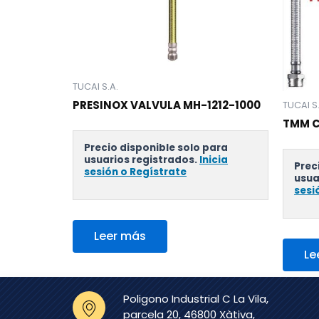
TUCAI S.A.
PRESINOX VALVULA MH-1212-1000
TUCAI S
TMM 
Precio disponible solo para
usuarios registrados.
Inicia
Prec
sesión o Regístrate
usua
sesi
Leer más
Le
Poligono Industrial C La Vila,
parcela 20, 46800 Xàtiva,