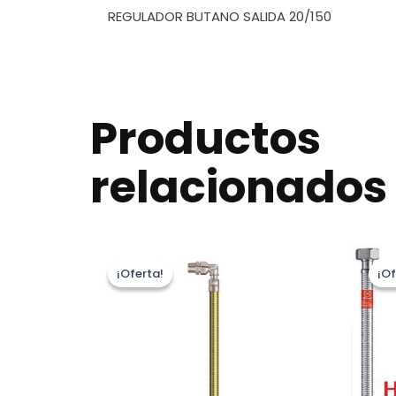
REGULADOR BUTANO SALIDA 20/150
Productos
relacionados
¡Oferta!
¡Oferta!
¡Of
¡Of