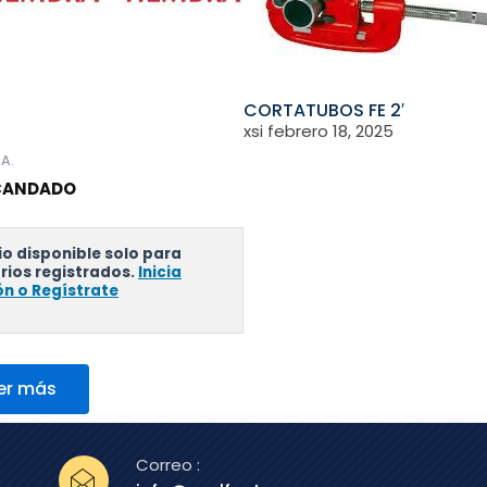
CORTATUBOS FE 2′
xsi
febrero 18, 2025
.A.
CANDADO
io disponible solo para
rios registrados.
Inicia
ón o Regístrate
er más
Correo :