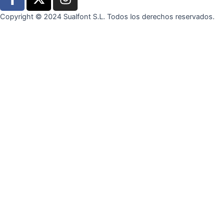
a
-
n
c
t
s
Copyright © 2024 Sualfont S.L. Todos los derechos reservados.
e
w
t
b
i
a
o
t
g
o
t
r
k
e
a
-
r
m
f