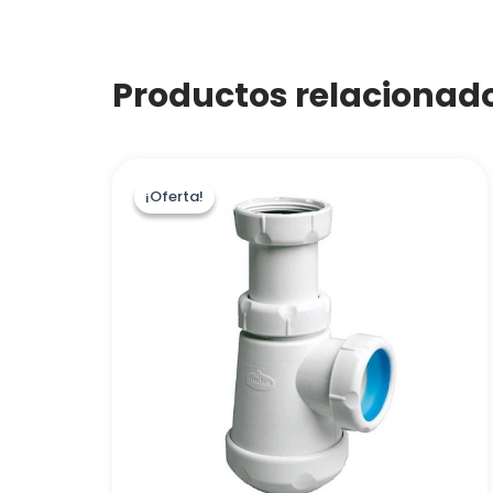
Productos relacionad
¡Oferta!
¡Oferta!