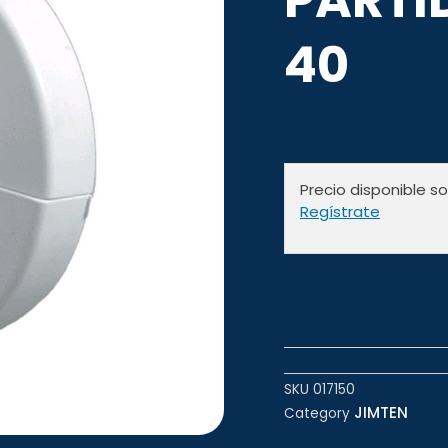
40
Precio disponible s
Regístrate
SKU
017150
JIMTEN
Category