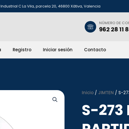
Industrial C La Vila, parcela 20, 46800 Xàtiva, Valencia
NÚMERO DE C
962 28 11 
a
Registro
Iniciar sesión
Contacto
Inicio
/
JIMTEN
/ S-27
S-273
PARTI