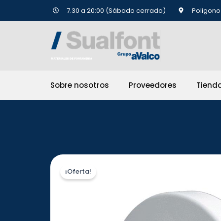
Ir
7.30 a 20:00 (Sábado cerrado)
Poligono 
al
contenido
Sobre nosotros
Proveedores
Tiend
¡Oferta!