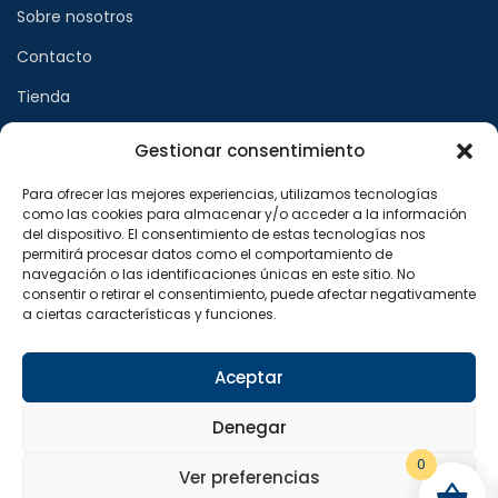
Sobre nosotros
Contacto
Tienda
Gestionar consentimiento
Páginas legales
Para ofrecer las mejores experiencias, utilizamos tecnologías
como las cookies para almacenar y/o acceder a la información
Aviso legal
del dispositivo. El consentimiento de estas tecnologías nos
permitirá procesar datos como el comportamiento de
Política de privacidad
navegación o las identificaciones únicas en este sitio. No
consentir o retirar el consentimiento, puede afectar negativamente
Política de cookies
a ciertas características y funciones.
Síguenos en
Aceptar
F
X
I
a
-
n
Denegar
c
t
s
e
w
t
b
i
a
0
o
t
g
Ver preferencias
o
t
r
Copyright © 2024 Sualfont S.L. Todos los derechos