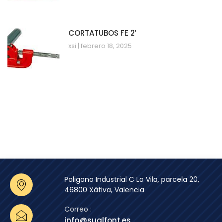
CORTATUBOS FE 2′
xsi
febrero 18, 2025
Poligono Industrial C La Vila, parcela 20,
46800 Xàtiva, Valencia
Correo :
info@sualfont.es