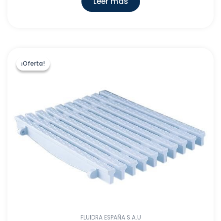
Leer más
¡Oferta!
¡Oferta!
FLUIDRA ESPAÑA S.A.U