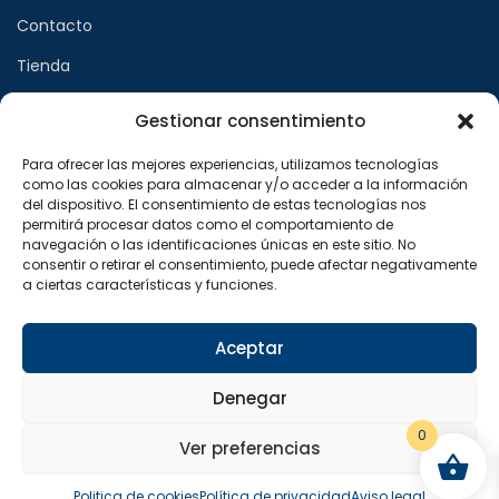
Contacto
Tienda
Gestionar consentimiento
Páginas legales
Para ofrecer las mejores experiencias, utilizamos tecnologías
como las cookies para almacenar y/o acceder a la información
Aviso legal
del dispositivo. El consentimiento de estas tecnologías nos
permitirá procesar datos como el comportamiento de
Política de privacidad
navegación o las identificaciones únicas en este sitio. No
consentir o retirar el consentimiento, puede afectar negativamente
Política de cookies
a ciertas características y funciones.
Síguenos en
Aceptar
F
X
I
a
-
n
Denegar
c
t
s
e
w
t
b
i
a
0
o
t
g
Ver preferencias
o
t
r
Copyright © 2024 Sualfont S.L. Todos los derechos
k
e
a
reservados.
-
r
m
Politica de cookies
Política de privacidad
Aviso legal