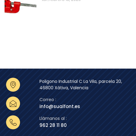
Poligono Industrial C La Vila, parcela 20,
46800 Xàtiva, Valencia
Correo :
info@sualfont.es
Llámanos al :
962 28 11 80