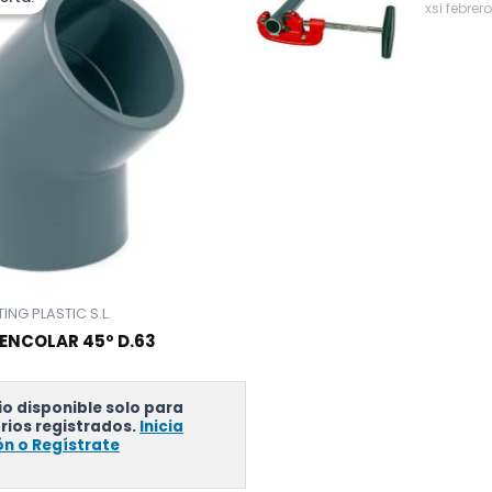
xsi
febrero
TTING PLASTIC S.L.
ENCOLAR 45º D.63
io disponible solo para
rios registrados.
Inicia
ón o Regístrate