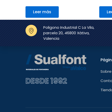
Leer más
Le
Poligono Industrial C La Vila,
parcela 20, 46800 Xàtiva,
Valencia
Pági
Sobre
DESDE 1992
Cont
Tiend