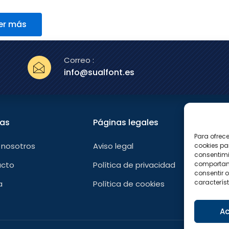
er más
Correo :
info@sualfont.es
nas
Páginas legales
Sígu
Para ofrec
F
 nosotros
Aviso legal
cookies pa
a
consentimi
c
e
comportami
acto
Política de privacidad
b
consentir o
o
característ
a
Política de cookies
o
k
-
f
Ac