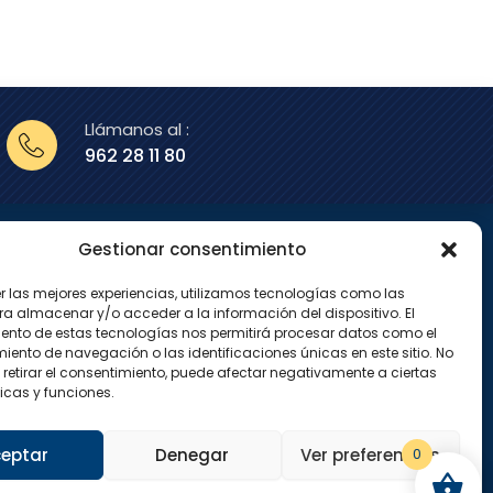
Llámanos al :
962 28 11 80
Gestionar consentimiento
enos en
er las mejores experiencias, utilizamos tecnologías como las
X
I
ra almacenar y/o acceder a la información del dispositivo. El
-
n
ento de estas tecnologías nos permitirá procesar datos como el
t
s
w
t
ento de navegación o las identificaciones únicas en este sitio. No
i
a
 retirar el consentimiento, puede afectar negativamente a ciertas
t
g
icas y funciones.
t
r
e
a
r
m
eptar
Denegar
Ver preferencias
0