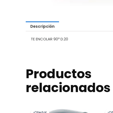
Descripción
TE ENCOLAR 90º D.20
Productos
relacionados
¡Oferta!
¡Oferta!
¡Of
¡Of