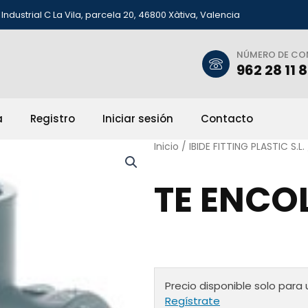
Industrial C La Vila, parcela 20, 46800 Xàtiva, Valencia
NÚMERO DE C
962 28 11 
a
Registro
Iniciar sesión
Contacto
Inicio
/
IBIDE FITTING PLASTIC S.L.
TE ENCOL
Precio disponible solo para 
Regístrate