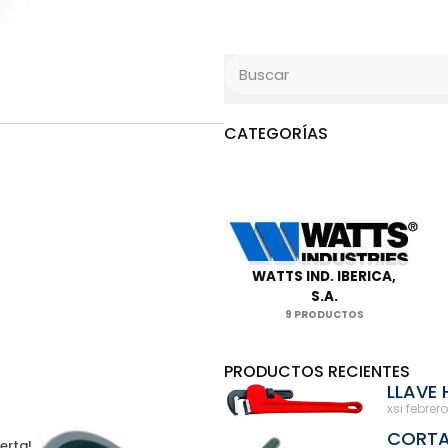
Search
CATEGORÍAS
WATTS IND. IBERICA,
S.A.
9 PRODUCTOS
PRODUCTOS RECIENTES
LLAVE 
xsi
febrero
CORTA
erta!
erta!