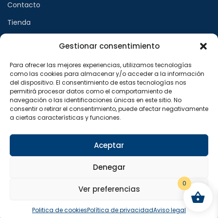
Contacto
Tienda
Gestionar consentimiento
Páginas legales
Para ofrecer las mejores experiencias, utilizamos tecnologías
como las cookies para almacenar y/o acceder a la información
Aviso legal
del dispositivo. El consentimiento de estas tecnologías nos
permitirá procesar datos como el comportamiento de
Política de privacidad
navegación o las identificaciones únicas en este sitio. No
consentir o retirar el consentimiento, puede afectar negativamente
Política de cookies
a ciertas características y funciones.
Síguenos en
Aceptar
F
X
I
a
-
n
Denegar
c
t
s
e
w
t
b
i
a
0
o
t
g
Ver preferencias
o
t
r
Copyright © 2024 Sualfont S.L. Todos los derechos
k
e
a
reservados.
-
r
m
Politica de cookies
Política de privacidad
Aviso legal
f