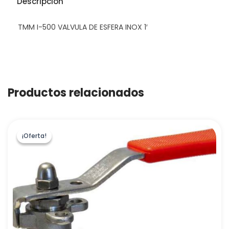
Descripción
TMM I-500 VALVULA DE ESFERA INOX 1′
Productos relacionados
¡Oferta!
¡Oferta!