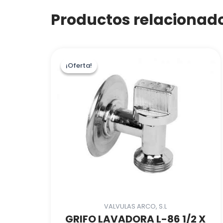
Productos relacionad
¡Oferta!
¡Oferta!
VALVULAS ARCO, S.L
GRIFO LAVADORA L-86 1/2 X