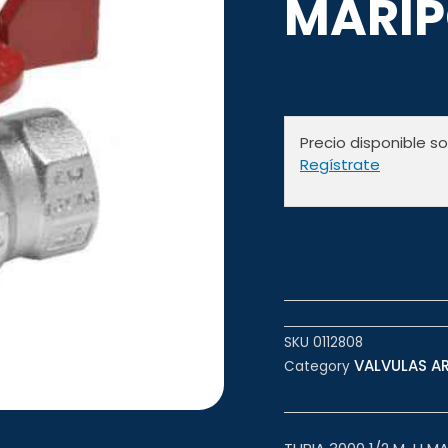
MARIP
Precio disponible s
Regístrate
SKU
0112808
VALVULAS AR
Category