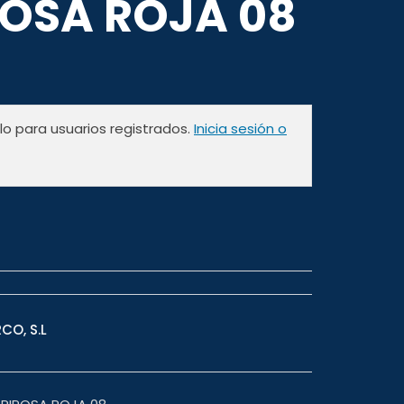
OSA ROJA 08
olo para usuarios registrados.
Inicia sesión o
CO, S.L