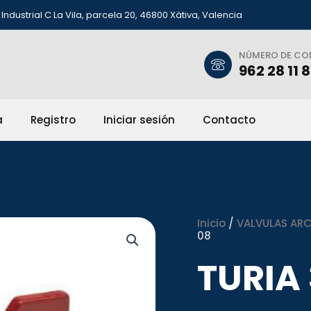
Industrial C La Vila, parcela 20, 46800 Xàtiva, Valencia
NÚMERO DE C
962 28 11 
a
Registro
Iniciar sesión
Contacto
Inicio
/
VALVULAS ARCO
08
TURIA 