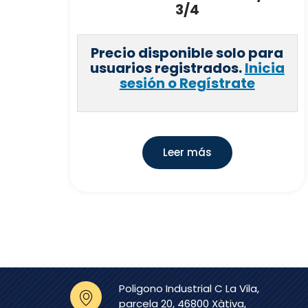
3/4
Precio disponible solo para
usuarios registrados.
Inicia
sesión o Regístrate
Leer más
Poligono Industrial C La Vila,
parcela 20, 46800 Xàtiva,