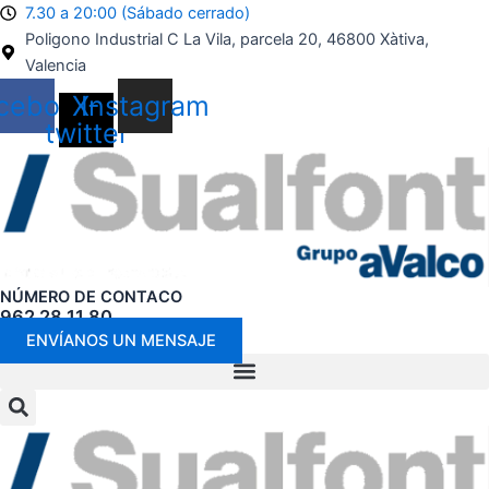
Ir
7.30 a 20:00 (Sábado cerrado)
al
Poligono Industrial C La Vila, parcela 20, 46800 Xàtiva,
contenido
Valencia
cebook
X-
Instagram
twitter
NÚMERO DE CONTACO
962 28 11 80
ENVÍANOS UN MENSAJE