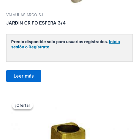
VALVULAS ARCO, S.L
JARDIN GRIFO ESFERA 3/4
Precio disponible solo para usuarios registrados.
Inicia
sesión o Regístrate
Leer más
¡Oferta!
¡Oferta!