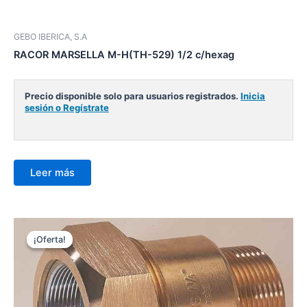
GEBO IBERICA, S.A
RACOR MARSELLA M-H(TH-529) 1/2 c/hexag
Precio disponible solo para usuarios registrados.
Inicia
sesión o Regístrate
Leer más
¡Oferta!
¡Oferta!