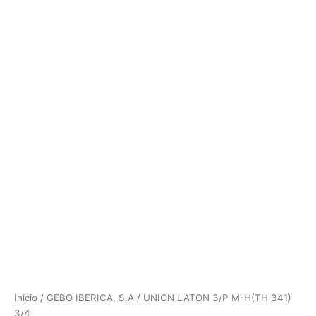
Inicio
/
GEBO IBERICA, S.A
/ UNION LATON 3/P M-H(TH 341)
3/4